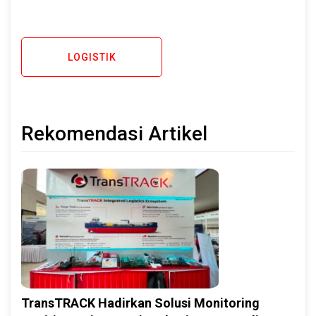
LOGISTIK
Rekomendasi Artikel
TransTRACK Hadirkan Solusi Monitoring