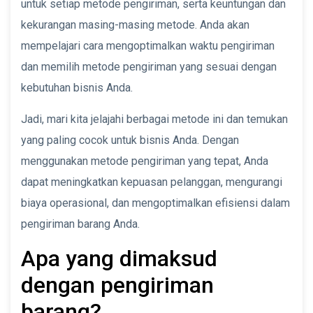
untuk setiap metode pengiriman, serta keuntungan dan
kekurangan masing-masing metode. Anda akan
mempelajari cara mengoptimalkan waktu pengiriman
dan memilih metode pengiriman yang sesuai dengan
kebutuhan bisnis Anda.
Jadi, mari kita jelajahi berbagai metode ini dan temukan
yang paling cocok untuk bisnis Anda. Dengan
menggunakan metode pengiriman yang tepat, Anda
dapat meningkatkan kepuasan pelanggan, mengurangi
biaya operasional, dan mengoptimalkan efisiensi dalam
pengiriman barang Anda.
Apa yang dimaksud
dengan pengiriman
barang?