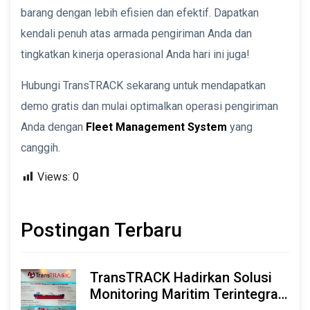
barang dengan lebih efisien dan efektif. Dapatkan
kendali penuh atas armada pengiriman Anda dan
tingkatkan kinerja operasional Anda hari ini juga!
Hubungi TransTRACK sekarang untuk mendapatkan
demo gratis dan mulai optimalkan operasi pengiriman
Anda dengan
Fleet Management System
yang
canggih.
Views:
0
Postingan Terbaru
TransTRACK Hadirkan Solusi
Monitoring Maritim Terintegrasi