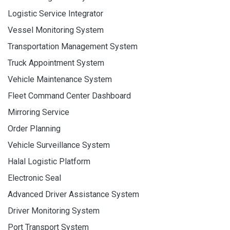
Logistic Service Integrator
Vessel Monitoring System
Transportation Management System
Truck Appointment System
Vehicle Maintenance System
Fleet Command Center Dashboard
Mirroring Service
Order Planning
Vehicle Surveillance System
Halal Logistic Platform
Electronic Seal
Advanced Driver Assistance System
Driver Monitoring System
Port Transport System