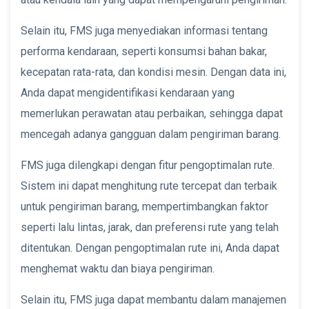
Selain itu, FMS juga menyediakan informasi tentang
performa kendaraan, seperti konsumsi bahan bakar,
kecepatan rata-rata, dan kondisi mesin. Dengan data ini,
Anda dapat mengidentifikasi kendaraan yang
memerlukan perawatan atau perbaikan, sehingga dapat
mencegah adanya gangguan dalam pengiriman barang.
FMS juga dilengkapi dengan fitur pengoptimalan rute.
Sistem ini dapat menghitung rute tercepat dan terbaik
untuk pengiriman barang, mempertimbangkan faktor
seperti lalu lintas, jarak, dan preferensi rute yang telah
ditentukan. Dengan pengoptimalan rute ini, Anda dapat
menghemat waktu dan biaya pengiriman.
Selain itu, FMS juga dapat membantu dalam manajemen