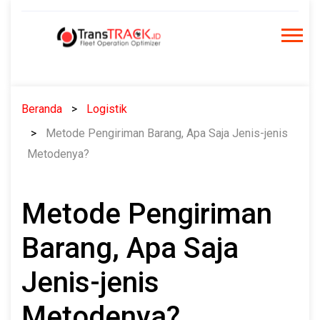
Skip
to
content
Beranda
Logistik
Metode Pengiriman Barang, Apa Saja Jenis-jenis
Metodenya?
Metode Pengiriman
Barang, Apa Saja
Jenis-jenis
Metodenya?