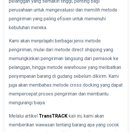
pelanggan yang semakin tinggi, penting bagi
perusahaan untuk mengevaluasi dan memilih metode
pengiriman yang paling efisien untuk memenuhi
kebutuhan mereka.
Kami akan menjelajahi berbagai jenis metode
pengiriman, mulai dari metode direct shipping yang
memungkinkan pengiriman langsung dari pemasok ke
pelanggan, hingga metode warehouse yang melibatkan
penyimpanan barang di gudang sebelum dikirim. Kami
juga akan membahas metode cross docking yang dapat
mempercepat proses pengiriman dan membantu
mengurangi biaya.
Melalui artikel
TransTRACK
kali ini, kami akan
memberikan wawasan tentang barang apa yang cocok