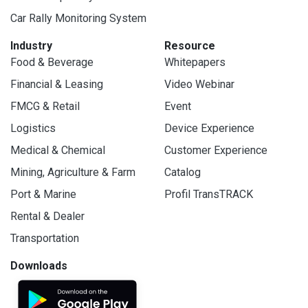
Car Rally Monitoring System
Industry
Resource
Food & Beverage
Whitepapers
Financial & Leasing
Video Webinar
FMCG & Retail
Event
Logistics
Device Experience
Medical & Chemical
Customer Experience
Mining, Agriculture & Farm
Catalog
Port & Marine
Profil TransTRACK
Rental & Dealer
Transportation
Downloads