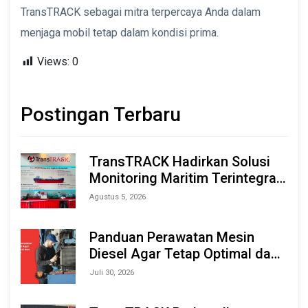
TransTRACK sebagai mitra terpercaya Anda dalam
menjaga mobil tetap dalam kondisi prima.
Views:
0
Postingan Terbaru
TransTRACK Hadirkan Solusi
Monitoring Maritim Terintegrasi
Berbasis AI & IoT di Indonesia
Agustus 5, 2026
Marine & Offshore Expo (IMOX)
2026
Panduan Perawatan Mesin
Diesel Agar Tetap Optimal dan
Tahan Lama
Juli 30, 2026