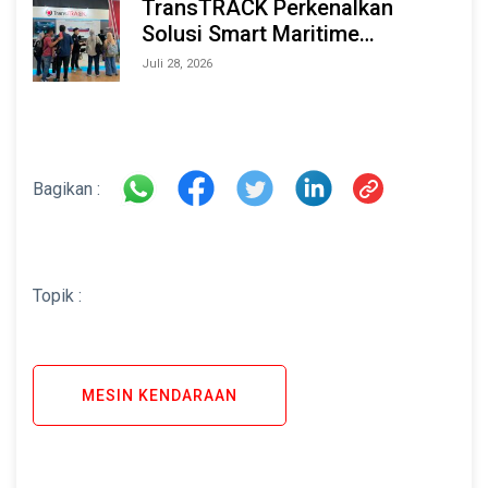
TransTRACK Perkenalkan
Solusi Smart Maritime
Monitoring Berbasis AI dan IoT
Juli 28, 2026
di INAMARINE 2026
Bagikan :
Topik :
MESIN KENDARAAN