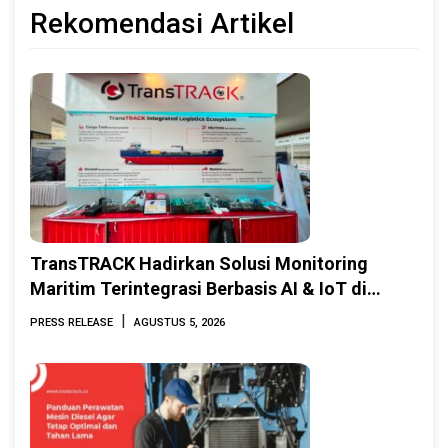
Rekomendasi Artikel
TransTRACK Hadirkan Solusi Monitoring
Maritim Terintegrasi Berbasis AI & IoT di
Indonesia Marine & Offshore Expo (IMOX)
|
PRESS RELEASE
AGUSTUS 5, 2026
2026