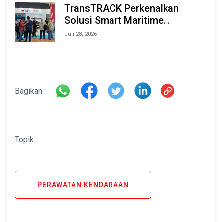
TransTRACK Perkenalkan
Solusi Smart Maritime
Monitoring Berbasis AI dan IoT
Juli 28, 2026
di INAMARINE 2026
Bagikan :
Topik :
PERAWATAN KENDARAAN