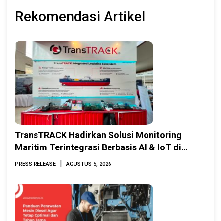
Rekomendasi Artikel
TransTRACK Hadirkan Solusi Monitoring
Maritim Terintegrasi Berbasis AI & IoT di
Indonesia Marine & Offshore Expo (IMOX)
|
PRESS RELEASE
AGUSTUS 5, 2026
2026