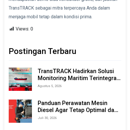
TransTRACK sebagai mitra terpercaya Anda dalam
menjaga mobil tetap dalam kondisi prima.
Views:
0
Postingan Terbaru
TransTRACK Hadirkan Solusi
Monitoring Maritim Terintegrasi
Berbasis AI & IoT di Indonesia
Agustus 5, 2026
Marine & Offshore Expo (IMOX)
2026
Panduan Perawatan Mesin
Diesel Agar Tetap Optimal dan
Tahan Lama
Juli 30, 2026