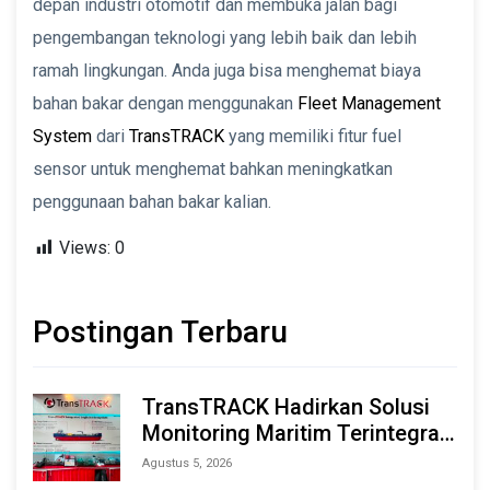
depan industri otomotif dan membuka jalan bagi
pengembangan teknologi yang lebih baik dan lebih
ramah lingkungan. Anda juga bisa menghemat biaya
bahan bakar dengan menggunakan
Fleet Management
System
dari
TransTRACK
yang memiliki fitur fuel
sensor untuk menghemat bahkan meningkatkan
penggunaan bahan bakar kalian.
Views:
0
Postingan Terbaru
TransTRACK Hadirkan Solusi
Monitoring Maritim Terintegrasi
Berbasis AI & IoT di Indonesia
Agustus 5, 2026
Marine & Offshore Expo (IMOX)