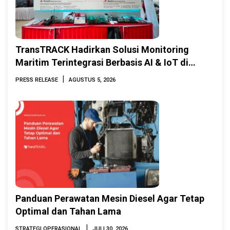
TransTRACK Hadirkan Solusi Monitoring
Maritim Terintegrasi Berbasis AI & IoT di
Indonesia Marine & Offshore Expo (IMOX)
|
PRESS RELEASE
AGUSTUS 5, 2026
2026
Panduan Perawatan Mesin Diesel Agar Tetap
Optimal dan Tahan Lama
|
STRATEGI OPERASIONAL
JULI 30, 2026