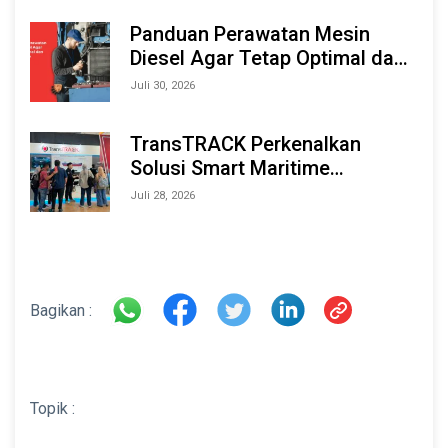
2026
Panduan Perawatan Mesin
Diesel Agar Tetap Optimal dan
Tahan Lama
Juli 30, 2026
TransTRACK Perkenalkan
Solusi Smart Maritime
Monitoring Berbasis AI dan IoT
Juli 28, 2026
di INAMARINE 2026
Bagikan :
Topik :