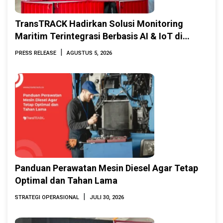
TransTRACK Hadirkan Solusi Monitoring
Maritim Terintegrasi Berbasis AI & IoT di
Indonesia Marine & Offshore Expo (IMOX)
|
PRESS RELEASE
AGUSTUS 5, 2026
2026
Panduan Perawatan Mesin Diesel Agar Tetap
Optimal dan Tahan Lama
|
STRATEGI OPERASIONAL
JULI 30, 2026