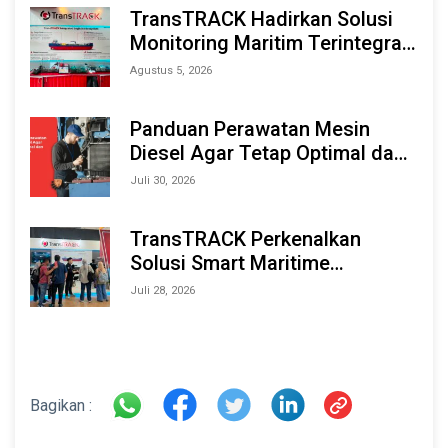
TransTRACK Hadirkan Solusi
Monitoring Maritim Terintegrasi
Berbasis AI & IoT di Indonesia
Agustus 5, 2026
Marine & Offshore Expo (IMOX)
2026
Panduan Perawatan Mesin
Diesel Agar Tetap Optimal dan
Tahan Lama
Juli 30, 2026
TransTRACK Perkenalkan
Solusi Smart Maritime
Monitoring Berbasis AI dan IoT
Juli 28, 2026
di INAMARINE 2026
Bagikan :