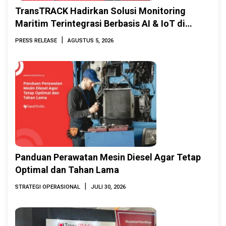
TransTRACK Hadirkan Solusi Monitoring
Maritim Terintegrasi Berbasis AI & IoT di
Indonesia Marine & Offshore Expo (IMOX)
|
PRESS RELEASE
AGUSTUS 5, 2026
2026
Panduan Perawatan Mesin Diesel Agar Tetap
Optimal dan Tahan Lama
|
STRATEGI OPERASIONAL
JULI 30, 2026