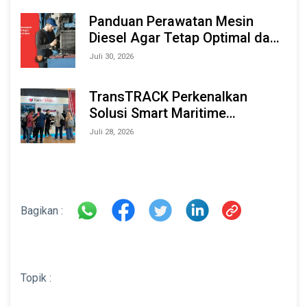
2026
Panduan Perawatan Mesin
Diesel Agar Tetap Optimal dan
Tahan Lama
Juli 30, 2026
TransTRACK Perkenalkan
Solusi Smart Maritime
Monitoring Berbasis AI dan IoT
Juli 28, 2026
di INAMARINE 2026
Bagikan :
Topik :