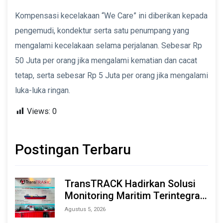
Kompensasi kecelakaan “We Care” ini diberikan kepada
pengemudi, kondektur serta satu penumpang yang
mengalami kecelakaan selama perjalanan. Sebesar Rp
50 Juta per orang jika mengalami kematian dan cacat
tetap, serta sebesar Rp 5 Juta per orang jika mengalami
luka-luka ringan.
Views:
0
Postingan Terbaru
TransTRACK Hadirkan Solusi
Monitoring Maritim Terintegrasi
Berbasis AI & IoT di Indonesia
Agustus 5, 2026
Marine & Offshore Expo (IMOX)