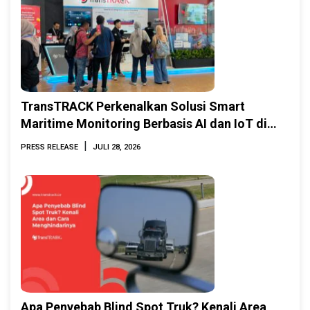
TransTRACK Perkenalkan Solusi Smart
Maritime Monitoring Berbasis AI dan IoT di
INAMARINE 2026
|
PRESS RELEASE
JULI 28, 2026
Apa Penyebab Blind Spot Truk? Kenali Area