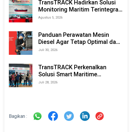
TransTRACK Hadirkan Solusi
Monitoring Maritim Terintegrasi
Berbasis AI & IoT di Indonesia
Agustus 5, 2026
Marine & Offshore Expo (IMOX)
2026
Panduan Perawatan Mesin
Diesel Agar Tetap Optimal dan
Tahan Lama
Juli 30, 2026
TransTRACK Perkenalkan
Solusi Smart Maritime
Monitoring Berbasis AI dan IoT
Juli 28, 2026
di INAMARINE 2026
Bagikan :