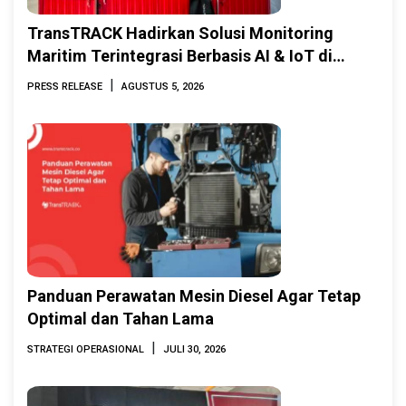
TransTRACK Hadirkan Solusi Monitoring
Maritim Terintegrasi Berbasis AI & IoT di
Indonesia Marine & Offshore Expo (IMOX)
|
PRESS RELEASE
AGUSTUS 5, 2026
2026
Panduan Perawatan Mesin Diesel Agar Tetap
Optimal dan Tahan Lama
|
STRATEGI OPERASIONAL
JULI 30, 2026