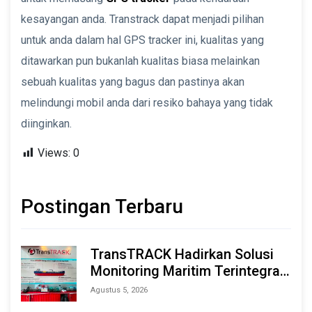
kesayangan anda. Transtrack dapat menjadi pilihan
untuk anda dalam hal GPS tracker ini, kualitas yang
ditawarkan pun bukanlah kualitas biasa melainkan
sebuah kualitas yang bagus dan pastinya akan
melindungi mobil anda dari resiko bahaya yang tidak
diinginkan.
Views:
0
Postingan Terbaru
TransTRACK Hadirkan Solusi
Monitoring Maritim Terintegrasi
Berbasis AI & IoT di Indonesia
Agustus 5, 2026
Marine & Offshore Expo (IMOX)