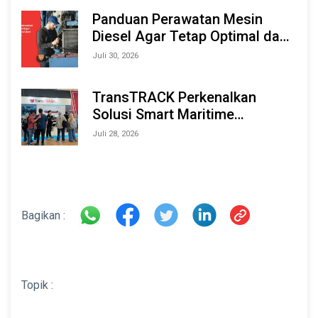
2026
Panduan Perawatan Mesin
Diesel Agar Tetap Optimal dan
Tahan Lama
Juli 30, 2026
TransTRACK Perkenalkan
Solusi Smart Maritime
Monitoring Berbasis AI dan IoT
Juli 28, 2026
di INAMARINE 2026
Bagikan :
Topik :