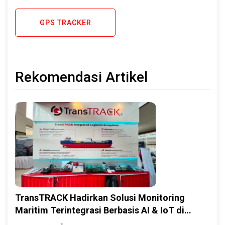
GPS TRACKER
Rekomendasi Artikel
TransTRACK Hadirkan Solusi Monitoring
Maritim Terintegrasi Berbasis AI & IoT di
Indonesia Marine & Offshore Expo (IMOX)