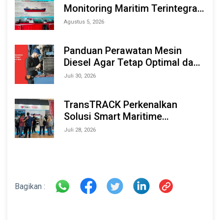
Monitoring Maritim Terintegrasi
Berbasis AI & IoT di Indonesia
Agustus 5, 2026
Marine & Offshore Expo (IMOX)
2026
Panduan Perawatan Mesin
Diesel Agar Tetap Optimal dan
Tahan Lama
Juli 30, 2026
TransTRACK Perkenalkan
Solusi Smart Maritime
Monitoring Berbasis AI dan IoT
Juli 28, 2026
di INAMARINE 2026
Bagikan :