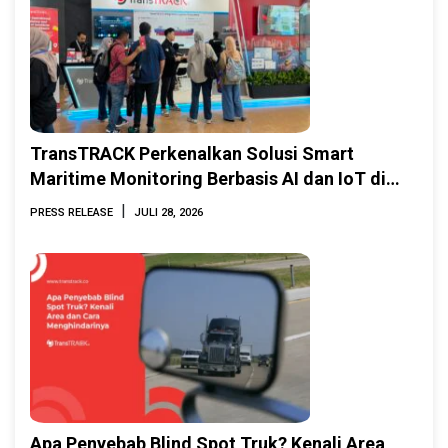
TransTRACK Perkenalkan Solusi Smart
Maritime Monitoring Berbasis AI dan IoT di
INAMARINE 2026
|
PRESS RELEASE
JULI 28, 2026
Apa Penyebab Blind Spot Truk? Kenali Area