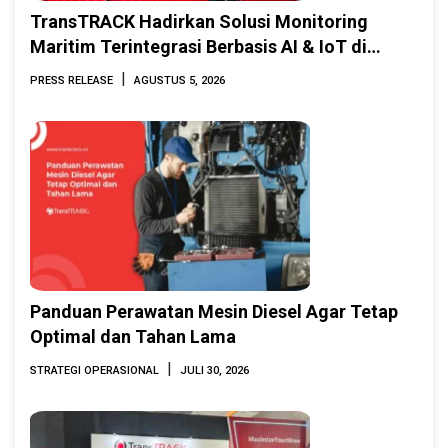
TransTRACK Hadirkan Solusi Monitoring
Maritim Terintegrasi Berbasis AI & IoT di
Indonesia Marine & Offshore Expo (IMOX)
|
PRESS RELEASE
AGUSTUS 5, 2026
2026
Panduan Perawatan Mesin Diesel Agar Tetap
Optimal dan Tahan Lama
|
STRATEGI OPERASIONAL
JULI 30, 2026