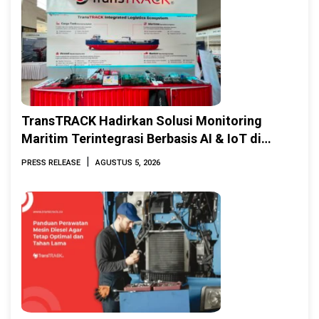
TransTRACK Hadirkan Solusi Monitoring
Maritim Terintegrasi Berbasis AI & IoT di
Indonesia Marine & Offshore Expo (IMOX)
|
PRESS RELEASE
AGUSTUS 5, 2026
2026