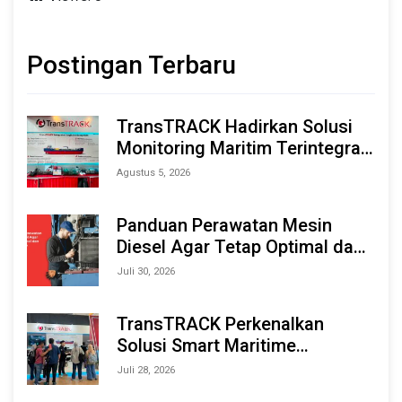
Postingan Terbaru
TransTRACK Hadirkan Solusi
Monitoring Maritim Terintegrasi
Berbasis AI & IoT di Indonesia
Agustus 5, 2026
Marine & Offshore Expo (IMOX)
2026
Panduan Perawatan Mesin
Diesel Agar Tetap Optimal dan
Tahan Lama
Juli 30, 2026
TransTRACK Perkenalkan
Solusi Smart Maritime
Monitoring Berbasis AI dan IoT
Juli 28, 2026
di INAMARINE 2026