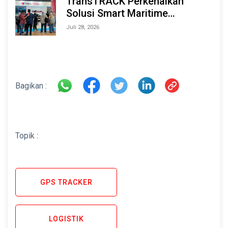
TransTRACK Perkenalkan
Solusi Smart Maritime
Monitoring Berbasis AI dan IoT
Juli 28, 2026
di INAMARINE 2026
Bagikan :
Topik :
GPS TRACKER
LOGISTIK