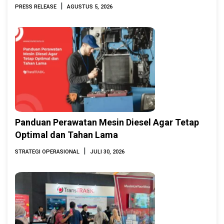
Indonesia Marine & Offshore Expo (IMOX)
|
PRESS RELEASE
AGUSTUS 5, 2026
2026
Panduan Perawatan Mesin Diesel Agar Tetap
Optimal dan Tahan Lama
|
STRATEGI OPERASIONAL
JULI 30, 2026