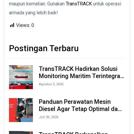
maupun kematian. Gunakan
TransTRACK
untuk operasi
armada yang lebih baik!
Views:
0
Postingan Terbaru
TransTRACK Hadirkan Solusi
Monitoring Maritim Terintegrasi
Berbasis AI & IoT di Indonesia
Agustus 5, 2026
Marine & Offshore Expo (IMOX)
2026
Panduan Perawatan Mesin
Diesel Agar Tetap Optimal dan
Tahan Lama
Juli 30, 2026