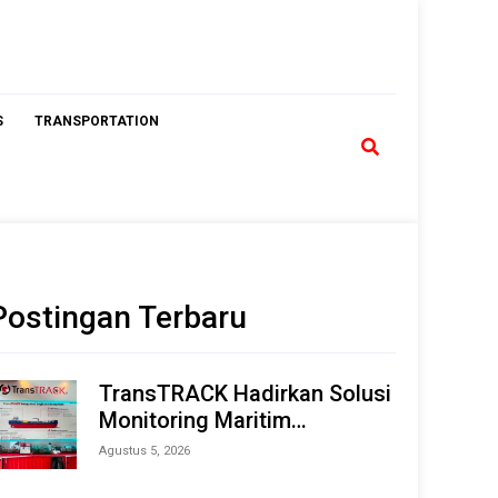
S
TRANSPORTATION
Postingan Terbaru
TransTRACK Hadirkan Solusi
Monitoring Maritim
Terintegrasi Berbasis AI &
Agustus 5, 2026
IoT di Indonesia Marine &