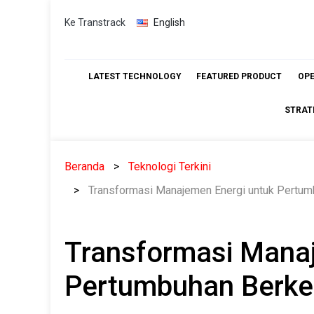
Skip
Ke Transtrack
English
to
content
LATEST TECHNOLOGY
FEATURED PRODUCT
OP
STRAT
Beranda
Teknologi Terkini
Transformasi Manajemen Energi untuk Pertumb
Transformasi Mana
Pertumbuhan Berkel