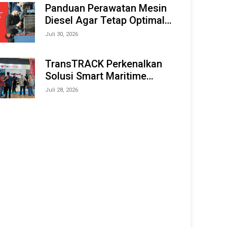
Offshore Expo (IMOX) 2026
Panduan Perawatan Mesin
Diesel Agar Tetap Optimal
dan Tahan Lama
Juli 30, 2026
TransTRACK Perkenalkan
Solusi Smart Maritime
Monitoring Berbasis AI dan
Juli 28, 2026
IoT di INAMARINE 2026