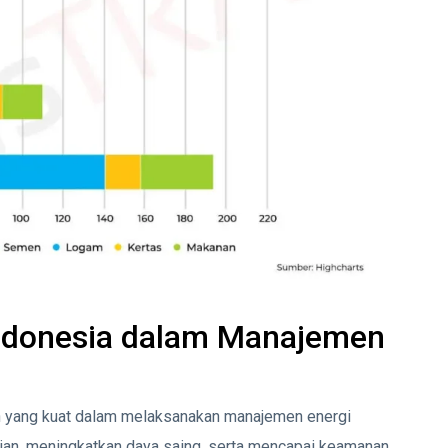
ndonesia dalam Manajemen
n yang kuat dalam melaksanakan manajemen energi
an, meningkatkan daya saing, serta mencapai keamanan