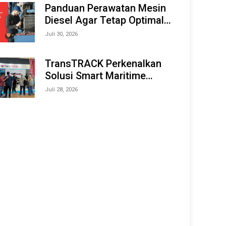
Offshore Expo (IMOX) 2026
Panduan Perawatan Mesin
Diesel Agar Tetap Optimal
dan Tahan Lama
Juli 30, 2026
TransTRACK Perkenalkan
Solusi Smart Maritime
Monitoring Berbasis AI dan
Juli 28, 2026
IoT di INAMARINE 2026