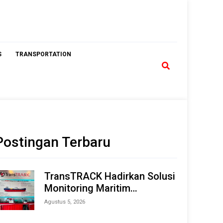
S
TRANSPORTATION
Postingan Terbaru
TransTRACK Hadirkan Solusi
Monitoring Maritim
Terintegrasi Berbasis AI &
Agustus 5, 2026
IoT di Indonesia Marine &