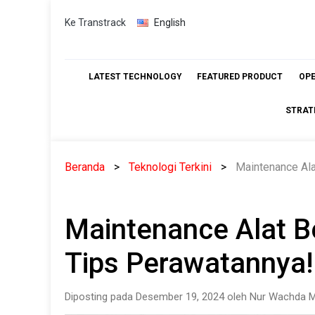
Skip
Ke Transtrack
English
to
content
LATEST TECHNOLOGY
FEATURED PRODUCT
OP
STRAT
Beranda
Teknologi Terkini
Maintenance Ala
Maintenance Alat B
Tips Perawatannya!
Diposting pada Desember 19, 2024 oleh Nur Wachda M