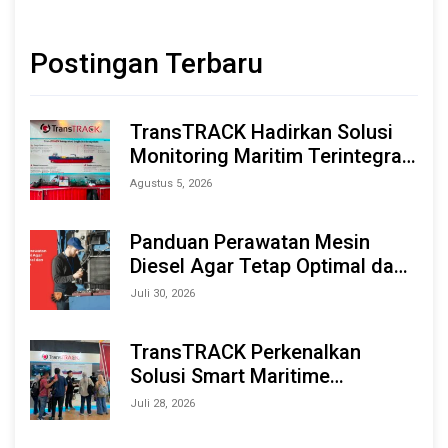
Postingan Terbaru
TransTRACK Hadirkan Solusi
Monitoring Maritim Terintegrasi
Berbasis AI & IoT di Indonesia
Agustus 5, 2026
Marine & Offshore Expo (IMOX)
2026
Panduan Perawatan Mesin
Diesel Agar Tetap Optimal dan
Tahan Lama
Juli 30, 2026
TransTRACK Perkenalkan
Solusi Smart Maritime
Monitoring Berbasis AI dan IoT
Juli 28, 2026
di INAMARINE 2026