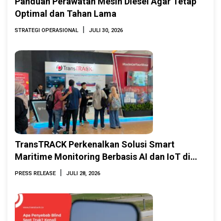
Panduan Perawatan Mesin Diesel Agar Tetap
Optimal dan Tahan Lama
|
STRATEGI OPERASIONAL
JULI 30, 2026
TransTRACK Perkenalkan Solusi Smart
Maritime Monitoring Berbasis AI dan IoT di
INAMARINE 2026
|
PRESS RELEASE
JULI 28, 2026