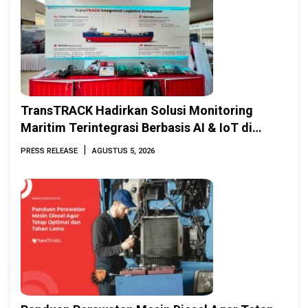
TransTRACK Hadirkan Solusi Monitoring
Maritim Terintegrasi Berbasis AI & IoT di
Indonesia Marine & Offshore Expo (IMOX)
|
PRESS RELEASE
AGUSTUS 5, 2026
2026