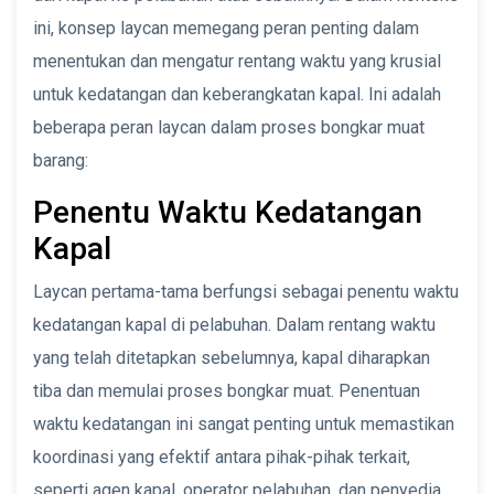
ini, konsep laycan memegang peran penting dalam
menentukan dan mengatur rentang waktu yang krusial
untuk kedatangan dan keberangkatan kapal. Ini adalah
beberapa peran laycan dalam proses bongkar muat
barang:
Penentu Waktu Kedatangan
Kapal
Laycan pertama-tama berfungsi sebagai penentu waktu
kedatangan kapal di pelabuhan. Dalam rentang waktu
yang telah ditetapkan sebelumnya, kapal diharapkan
tiba dan memulai proses bongkar muat. Penentuan
waktu kedatangan ini sangat penting untuk memastikan
koordinasi yang efektif antara pihak-pihak terkait,
seperti agen kapal, operator pelabuhan, dan penyedia