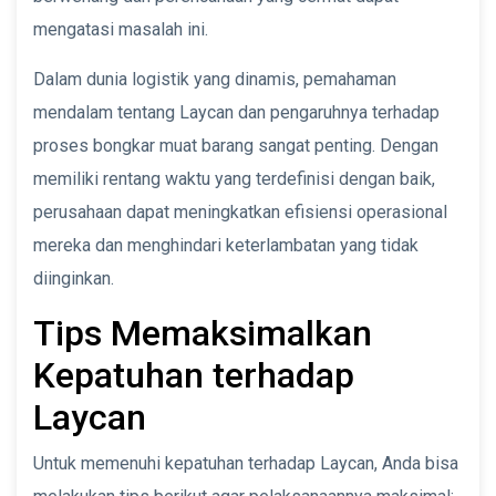
mengatasi masalah ini.
Dalam dunia logistik yang dinamis, pemahaman
mendalam tentang Laycan dan pengaruhnya terhadap
proses bongkar muat barang sangat penting. Dengan
memiliki rentang waktu yang terdefinisi dengan baik,
perusahaan dapat meningkatkan efisiensi operasional
mereka dan menghindari keterlambatan yang tidak
diinginkan.
Tips Memaksimalkan
Kepatuhan terhadap
Laycan
Untuk memenuhi kepatuhan terhadap Laycan, Anda bisa