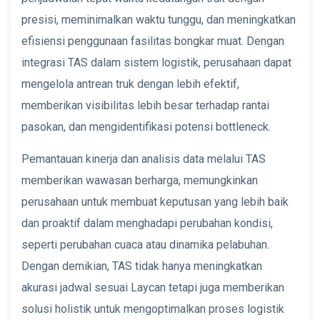
presisi, meminimalkan waktu tunggu, dan meningkatkan
efisiensi penggunaan fasilitas bongkar muat. Dengan
integrasi TAS dalam sistem logistik, perusahaan dapat
mengelola antrean truk dengan lebih efektif,
memberikan visibilitas lebih besar terhadap rantai
pasokan, dan mengidentifikasi potensi bottleneck.
Pemantauan kinerja dan analisis data melalui TAS
memberikan wawasan berharga, memungkinkan
perusahaan untuk membuat keputusan yang lebih baik
dan proaktif dalam menghadapi perubahan kondisi,
seperti perubahan cuaca atau dinamika pelabuhan.
Dengan demikian, TAS tidak hanya meningkatkan
akurasi jadwal sesuai Laycan tetapi juga memberikan
solusi holistik untuk mengoptimalkan proses logistik