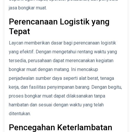
jasa bongkar muat.
Perencanaan Logistik yang
Tepat
Laycan memberikan dasar bagi perencanaan logistik
yang efektif. Dengan mengetahui rentang waktu yang
tersedia, perusahaan dapat merencanakan kegiatan
bongkar muat dengan matang. Ini mencakup
penjadwalan sumber daya seperti alat berat, tenaga
kerja, dan fasilitas penyimpanan barang. Dengan begitu,
proses bongkar muat dapat dilaksanakan tanpa
hambatan dan sesuai dengan waktu yang telah
ditentukan.
Pencegahan Keterlambatan