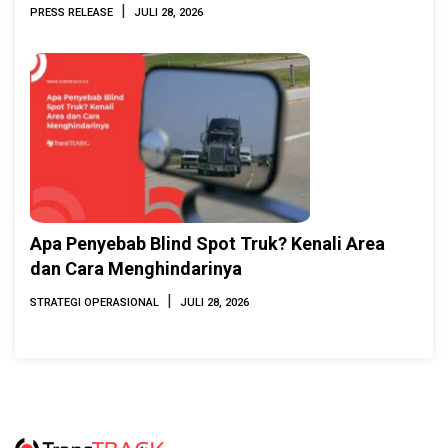
INAMARINE 2026
|
PRESS RELEASE
JULI 28, 2026
Apa Penyebab Blind Spot Truk? Kenali Area
dan Cara Menghindarinya
|
STRATEGI OPERASIONAL
JULI 28, 2026