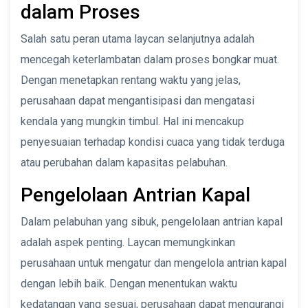
dalam Proses
Salah satu peran utama laycan selanjutnya adalah
mencegah keterlambatan dalam proses bongkar muat.
Dengan menetapkan rentang waktu yang jelas,
perusahaan dapat mengantisipasi dan mengatasi
kendala yang mungkin timbul. Hal ini mencakup
penyesuaian terhadap kondisi cuaca yang tidak terduga
atau perubahan dalam kapasitas pelabuhan.
Pengelolaan Antrian Kapal
Dalam pelabuhan yang sibuk, pengelolaan antrian kapal
adalah aspek penting. Laycan memungkinkan
perusahaan untuk mengatur dan mengelola antrian kapal
dengan lebih baik. Dengan menentukan waktu
kedatangan yang sesuai, perusahaan dapat mengurangi