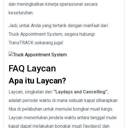
dan meningkatkan kinerja operasional secara
keseluruhan.
Jadi, untuk Anda yang tertarik dengan manfaat dari
Truck Appointment System, segera hubungi
TransTRACK sekarang juga!
FAQ Laycan
Apa itu Laycan?
Laycan, singkatan dari
“Laydays and Cancelling”
,
adalah periode waktu di mana sebuah kapal diharapkan
tiba di pelabuhan untuk memulai bongkar muat kargo.
Laycan menentukan jendela waktu antara tanggal mulai
kapal dapat melakukan bongkar muat (laydays) dan