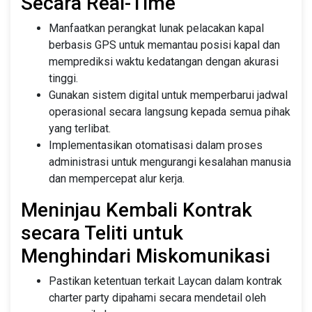
Secara Real-Time
Manfaatkan perangkat lunak pelacakan kapal
berbasis GPS untuk memantau posisi kapal dan
memprediksi waktu kedatangan dengan akurasi
tinggi.
Gunakan sistem digital untuk memperbarui jadwal
operasional secara langsung kepada semua pihak
yang terlibat.
Implementasikan otomatisasi dalam proses
administrasi untuk mengurangi kesalahan manusia
dan mempercepat alur kerja.
Meninjau Kembali Kontrak
secara Teliti untuk
Menghindari Miskomunikasi
Pastikan ketentuan terkait Laycan dalam kontrak
charter party dipahami secara mendetail oleh