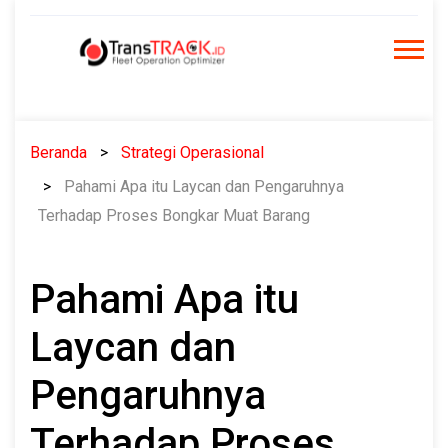
Skip
to
content
Beranda
Strategi Operasional
Pahami Apa itu Laycan dan Pengaruhnya
Terhadap Proses Bongkar Muat Barang
Pahami Apa itu
Laycan dan
Pengaruhnya
Terhadap Proses