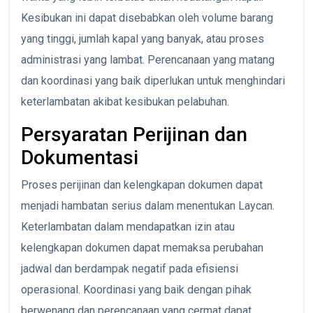
Kesibukan ini dapat disebabkan oleh volume barang
yang tinggi, jumlah kapal yang banyak, atau proses
administrasi yang lambat. Perencanaan yang matang
dan koordinasi yang baik diperlukan untuk menghindari
keterlambatan akibat kesibukan pelabuhan.
Persyaratan Perijinan dan
Dokumentasi
Proses perijinan dan kelengkapan dokumen dapat
menjadi hambatan serius dalam menentukan Laycan.
Keterlambatan dalam mendapatkan izin atau
kelengkapan dokumen dapat memaksa perubahan
jadwal dan berdampak negatif pada efisiensi
operasional. Koordinasi yang baik dengan pihak
berwenang dan perencanaan yang cermat dapat