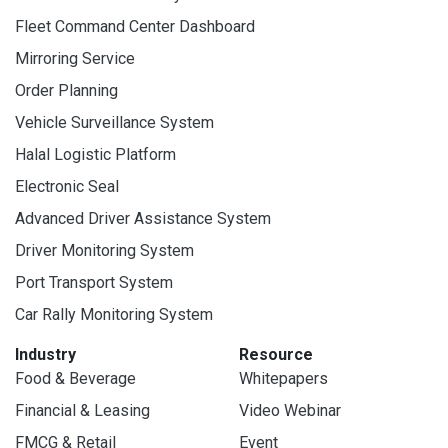
Fleet Command Center Dashboard
Mirroring Service
Order Planning
Vehicle Surveillance System
Halal Logistic Platform
Electronic Seal
Advanced Driver Assistance System
Driver Monitoring System
Port Transport System
Car Rally Monitoring System
Industry
Resource
Food & Beverage
Whitepapers
Financial & Leasing
Video Webinar
FMCG & Retail
Event