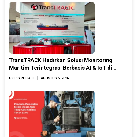
TransTRACK Hadirkan Solusi Monitoring
Maritim Terintegrasi Berbasis AI & IoT di
Indonesia Marine & Offshore Expo (IMOX)
|
PRESS RELEASE
AGUSTUS 5, 2026
2026