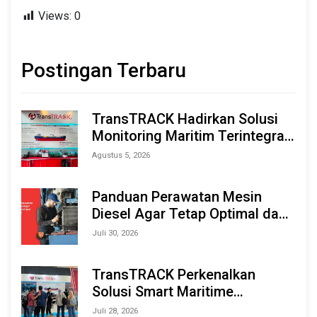
Views:
0
Postingan Terbaru
TransTRACK Hadirkan Solusi
Monitoring Maritim Terintegrasi
Berbasis AI & IoT di Indonesia
Agustus 5, 2026
Marine & Offshore Expo (IMOX)
2026
Panduan Perawatan Mesin
Diesel Agar Tetap Optimal dan
Tahan Lama
Juli 30, 2026
TransTRACK Perkenalkan
Solusi Smart Maritime
Monitoring Berbasis AI dan IoT
Juli 28, 2026