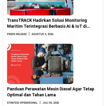
TransTRACK Hadirkan Solusi Monitoring
Maritim Terintegrasi Berbasis AI & IoT di
Indonesia Marine & Offshore Expo (IMOX)
|
PRESS RELEASE
AGUSTUS 5, 2026
2026
Panduan Perawatan Mesin Diesel Agar Tetap
Optimal dan Tahan Lama
|
STRATEGI OPERASIONAL
JULI 30, 2026