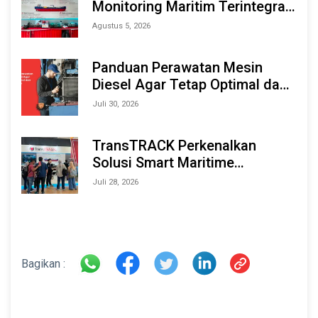
Monitoring Maritim Terintegrasi
Berbasis AI & IoT di Indonesia
Agustus 5, 2026
Marine & Offshore Expo (IMOX)
2026
Panduan Perawatan Mesin
Diesel Agar Tetap Optimal dan
Tahan Lama
Juli 30, 2026
TransTRACK Perkenalkan
Solusi Smart Maritime
Monitoring Berbasis AI dan IoT
Juli 28, 2026
di INAMARINE 2026
Bagikan :