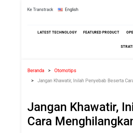
Skip
Ke Transtrack
English
to
content
LATEST TECHNOLOGY
FEATURED PRODUCT
OP
STRAT
Beranda
Otomotips
Jangan Khawatir, Inilah Penyebab Beserta Car
Jangan Khawatir, I
Cara Menghilangkan