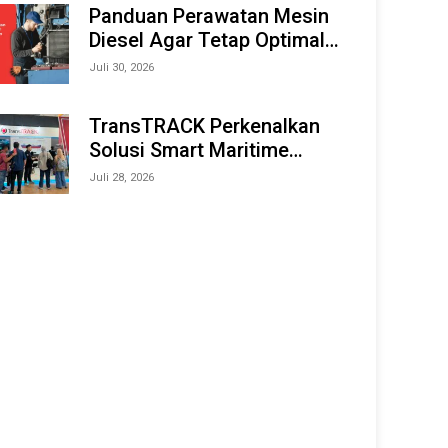
Offshore Expo (IMOX) 2026
Panduan Perawatan Mesin
Diesel Agar Tetap Optimal
dan Tahan Lama
Juli 30, 2026
TransTRACK Perkenalkan
Solusi Smart Maritime
Monitoring Berbasis AI dan
Juli 28, 2026
IoT di INAMARINE 2026