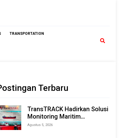
S
TRANSPORTATION
Postingan Terbaru
TransTRACK Hadirkan Solusi
Monitoring Maritim
Terintegrasi Berbasis AI &
Agustus 5, 2026
IoT di Indonesia Marine &