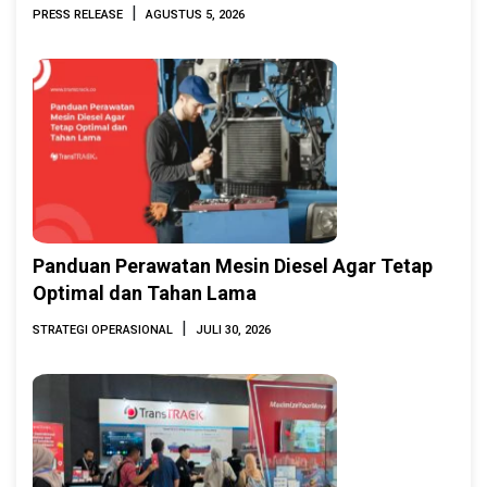
Indonesia Marine & Offshore Expo (IMOX)
|
PRESS RELEASE
AGUSTUS 5, 2026
2026
Panduan Perawatan Mesin Diesel Agar Tetap
Optimal dan Tahan Lama
|
STRATEGI OPERASIONAL
JULI 30, 2026