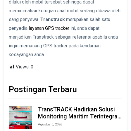
dilalui oleh mobil tersebut sehingga dapat
meminimalisir kerugian saat mobil sedang dibawa oleh
sang penyewa.
Transtrack
merupakan salah satu
penyedia
layanan GPS tracker
ini, anda dapat
menjadikan Transtrack sebagai referensi apabila anda
ingin memasang GPS tracker pada kendaraan
kesayangan anda.
Views:
0
Postingan Terbaru
TransTRACK Hadirkan Solusi
Monitoring Maritim Terintegrasi
Berbasis AI & IoT di Indonesia
Agustus 5, 2026
Marine & Offshore Expo (IMOX)