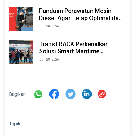
2026
Panduan Perawatan Mesin
Diesel Agar Tetap Optimal dan
Tahan Lama
Juli 30, 2026
TransTRACK Perkenalkan
Solusi Smart Maritime
Monitoring Berbasis AI dan IoT
Juli 28, 2026
di INAMARINE 2026
Bagikan :
Topik :