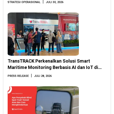
|
STRATEGI OPERASIONAL
JULI 30, 2026
TransTRACK Perkenalkan Solusi Smart
Maritime Monitoring Berbasis AI dan IoT di
INAMARINE 2026
|
PRESS RELEASE
JULI 28, 2026