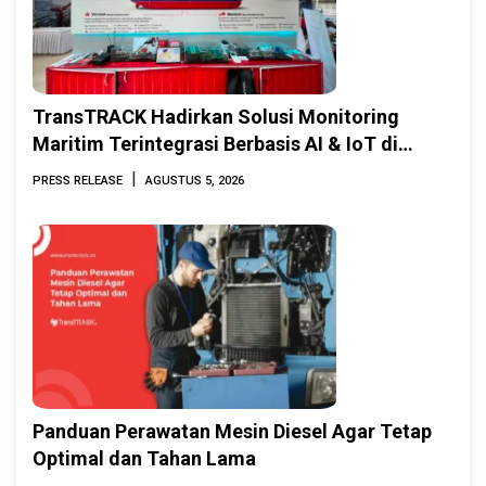
TransTRACK Hadirkan Solusi Monitoring
Maritim Terintegrasi Berbasis AI & IoT di
Indonesia Marine & Offshore Expo (IMOX)
|
PRESS RELEASE
AGUSTUS 5, 2026
2026
Panduan Perawatan Mesin Diesel Agar Tetap
Optimal dan Tahan Lama