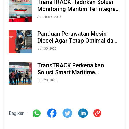
TransTRACK Hadirkan Solusi
Monitoring Maritim Terintegrasi
Berbasis AI & IoT di Indonesia
Agustus 5, 2026
Marine & Offshore Expo (IMOX)
2026
Panduan Perawatan Mesin
Diesel Agar Tetap Optimal dan
Tahan Lama
Juli 30, 2026
TransTRACK Perkenalkan
Solusi Smart Maritime
Monitoring Berbasis AI dan IoT
Juli 28, 2026
di INAMARINE 2026
Bagikan :