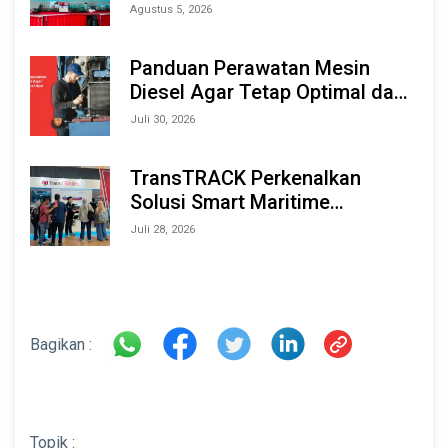
Berbasis AI & IoT di Indonesia
Agustus 5, 2026
Marine & Offshore Expo (IMOX)
2026
Panduan Perawatan Mesin
Diesel Agar Tetap Optimal dan
Tahan Lama
Juli 30, 2026
TransTRACK Perkenalkan
Solusi Smart Maritime
Monitoring Berbasis AI dan IoT
Juli 28, 2026
di INAMARINE 2026
Bagikan :
Topik :