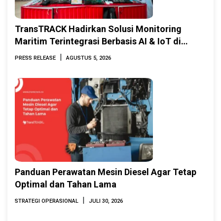
TransTRACK Hadirkan Solusi Monitoring
Maritim Terintegrasi Berbasis AI & IoT di
Indonesia Marine & Offshore Expo (IMOX)
|
PRESS RELEASE
AGUSTUS 5, 2026
2026
Panduan Perawatan Mesin Diesel Agar Tetap
Optimal dan Tahan Lama
|
STRATEGI OPERASIONAL
JULI 30, 2026