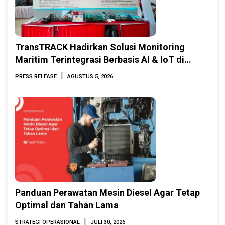
TransTRACK Hadirkan Solusi Monitoring
Maritim Terintegrasi Berbasis AI & IoT di
Indonesia Marine & Offshore Expo (IMOX)
|
PRESS RELEASE
AGUSTUS 5, 2026
2026
Panduan Perawatan Mesin Diesel Agar Tetap
Optimal dan Tahan Lama
|
STRATEGI OPERASIONAL
JULI 30, 2026