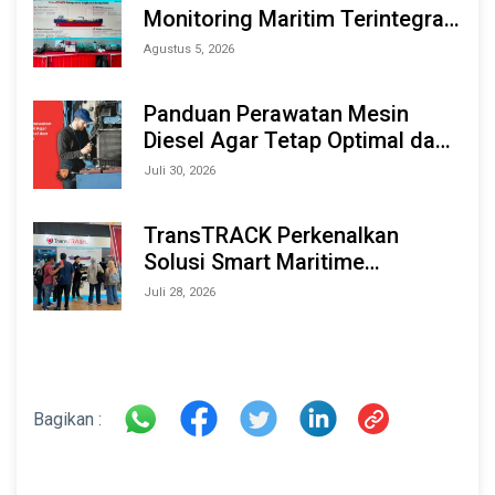
Monitoring Maritim Terintegrasi
Berbasis AI & IoT di Indonesia
Agustus 5, 2026
Marine & Offshore Expo (IMOX)
2026
Panduan Perawatan Mesin
Diesel Agar Tetap Optimal dan
Tahan Lama
Juli 30, 2026
TransTRACK Perkenalkan
Solusi Smart Maritime
Monitoring Berbasis AI dan IoT
Juli 28, 2026
di INAMARINE 2026
Bagikan :