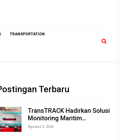
S
TRANSPORTATION
Postingan Terbaru
TransTRACK Hadirkan Solusi
Monitoring Maritim
Terintegrasi Berbasis AI &
Agustus 5, 2026
IoT di Indonesia Marine &