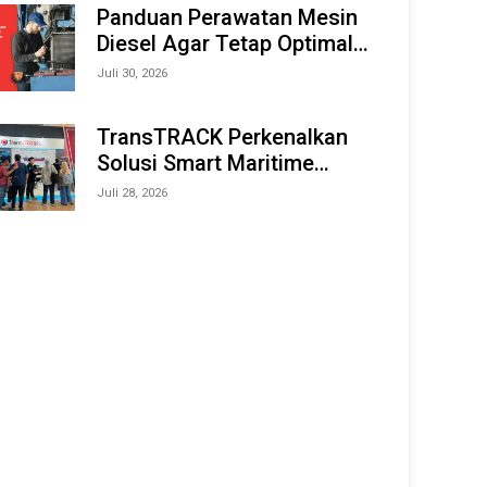
Offshore Expo (IMOX) 2026
Panduan Perawatan Mesin
Diesel Agar Tetap Optimal
dan Tahan Lama
Juli 30, 2026
TransTRACK Perkenalkan
Solusi Smart Maritime
Monitoring Berbasis AI dan
Juli 28, 2026
IoT di INAMARINE 2026