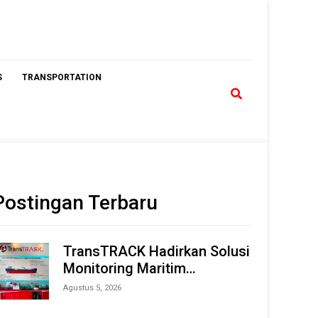
S
TRANSPORTATION
Postingan Terbaru
TransTRACK Hadirkan Solusi
Monitoring Maritim
Terintegrasi Berbasis AI &
Agustus 5, 2026
IoT di Indonesia Marine &