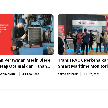
n Perawatan Mesin Diesel
TransTRACK Perkenalkan
etap Optimal dan Tahan
Smart Maritime Monitor
Berbasis AI dan IoT di 
|
|
OPERASIONAL
JULI 30, 2026
PRESS RELEASE
JULI 28, 2026
2026