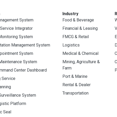
n
Industry
anagement System
Food & Beverage
W
 Service Integrator
Financial & Leasing
V
Monitoring System
FMCG & Retail
E
rtation Management System
Logistics
D
ppointment System
Medical & Chemical
C
 Maintenance System
Mining, Agriculture &
C
Farm
ommand Center Dashboard
P
Port & Marine
g Service
Rental & Dealer
anning
Transportation
Surveillance System
gistic Platform
ic Seal