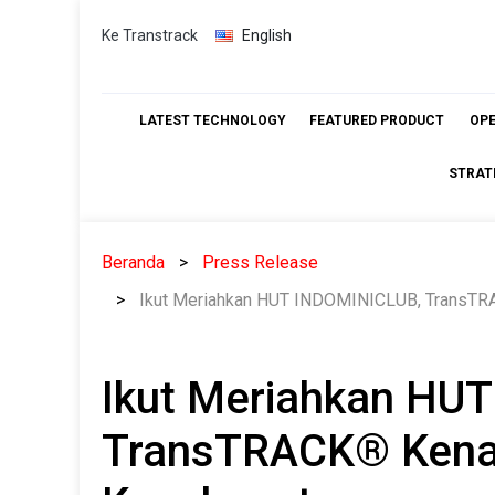
Skip
Ke Transtrack
English
to
content
LATEST TECHNOLOGY
FEATURED PRODUCT
OP
STRAT
Beranda
Press Release
Ikut Meriahkan HUT INDOMINICLUB, TransTRA
Ikut Meriahkan HU
TransTRACK® Kenal