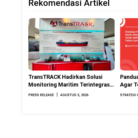
Rekomendasi Artikel
TransTRACK Hadirkan Solusi
Pandua
Monitoring Maritim Terintegrasi
Agar T
Berbasis AI & IoT di Indonesia
Lama
|
PRESS RELEASE
AGUSTUS 5, 2026
STRATEGI 
Marine & Offshore Expo (IMOX)
2026