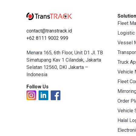
Solutio
Fleet M
contact@transtrack.id
Logistic
+62 8111 9002 999
Vessel 
Transpo
Menara 165, 6th Floor, Unit D1 Jl. TB
Simatupang Kav 1 Cilandak, Jakarta
Truck A
Selatan 12560, DKI Jakarta –
Vehicle
Indonesia
Fleet C
Follow Us
Mirrorin
Order Pl
Vehicle 
Halal Lo
Electron