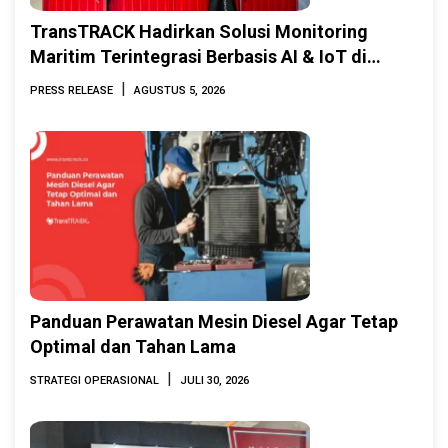
TransTRACK Hadirkan Solusi Monitoring
Maritim Terintegrasi Berbasis AI & IoT di
Indonesia Marine & Offshore Expo (IMOX)
|
PRESS RELEASE
AGUSTUS 5, 2026
2026
Panduan Perawatan Mesin Diesel Agar Tetap
Optimal dan Tahan Lama
|
STRATEGI OPERASIONAL
JULI 30, 2026