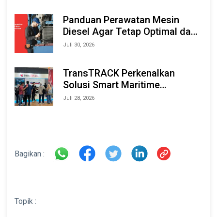
Marine & Offshore Expo (IMOX)
2026
Panduan Perawatan Mesin
Diesel Agar Tetap Optimal dan
Tahan Lama
Juli 30, 2026
TransTRACK Perkenalkan
Solusi Smart Maritime
Monitoring Berbasis AI dan IoT
Juli 28, 2026
di INAMARINE 2026
Bagikan :
Topik :