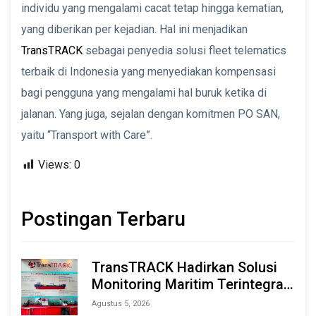
individu yang mengalami cacat tetap hingga kematian,
yang diberikan per kejadian. Hal ini menjadikan
TransTRACK
sebagai penyedia solusi fleet telematics
terbaik di Indonesia yang menyediakan kompensasi
bagi pengguna yang mengalami hal buruk ketika di
jalanan. Yang juga, sejalan dengan komitmen PO SAN,
yaitu “Transport with Care”.
Views:
0
Postingan Terbaru
TransTRACK Hadirkan Solusi
Monitoring Maritim Terintegrasi
Berbasis AI & IoT di Indonesia
Agustus 5, 2026