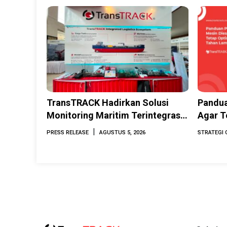
TransTRACK Hadirkan Solusi
Pandua
Monitoring Maritim Terintegrasi
Agar T
Berbasis AI & IoT di Indonesia
Lama
|
PRESS RELEASE
AGUSTUS 5, 2026
STRATEGI 
Marine & Offshore Expo (IMOX)
2026