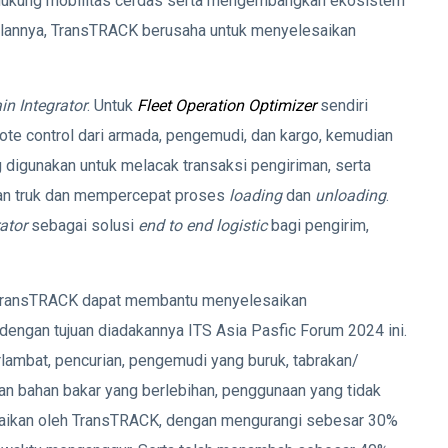
endukung mobilitas cerdas serta mengembangkan ekosistem
alannya, TransTRACK berusaha untuk menyelesaikan
in Integrator
. Untuk
Fleet Operation Optimizer
sendiri
te control dari armada, pengemudi, dan kargo, kemudian
 digunakan untuk melacak transaksi pengiriman, serta
ian truk dan mempercepat proses
loading
dan
unloading
.
ator
sebagai solusi
end to end logistic
bagi pengirim,
, TransTRACK dapat membantu menyelesaikan
 dengan tujuan diadakannya ITS Asia Pasfic Forum 2024 ini.
lambat, pencurian, pengemudi yang buruk, tabrakan/
an bahan bakar yang berlebihan, penggunaan yang tidak
lesaikan oleh TransTRACK, dengan mengurangi sebesar 30%