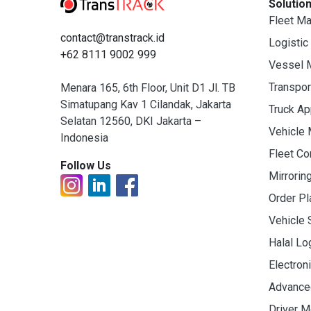
Solutio
Fleet M
contact@transtrack.id
Logistic
+62 8111 9002 999
Vessel 
Transpo
Menara 165, 6th Floor, Unit D1 Jl. TB
Simatupang Kav 1 Cilandak, Jakarta
Truck A
Selatan 12560, DKI Jakarta –
Vehicle
Indonesia
Fleet C
Follow Us
Mirrorin
Order Pl
Vehicle 
Halal Lo
Electron
Advance
Driver M