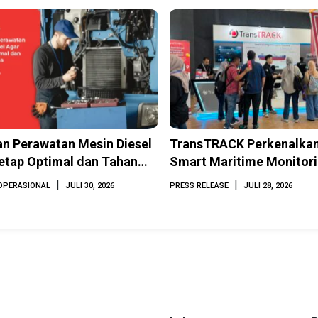
n Perawatan Mesin Diesel
TransTRACK Perkenalkan
etap Optimal dan Tahan
Smart Maritime Monitor
Berbasis AI dan IoT di 
|
|
OPERASIONAL
JULI 30, 2026
PRESS RELEASE
JULI 28, 2026
2026