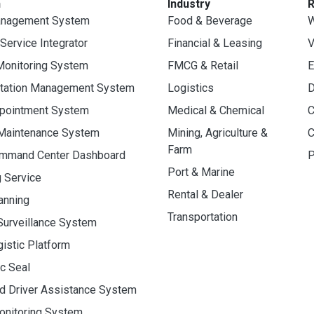
n
Industry
anagement System
Food & Beverage
W
 Service Integrator
Financial & Leasing
V
Monitoring System
FMCG & Retail
E
rtation Management System
Logistics
D
ppointment System
Medical & Chemical
C
 Maintenance System
Mining, Agriculture &
C
Farm
ommand Center Dashboard
P
Port & Marine
g Service
Rental & Dealer
anning
Transportation
Surveillance System
gistic Platform
ic Seal
d Driver Assistance System
onitoring System