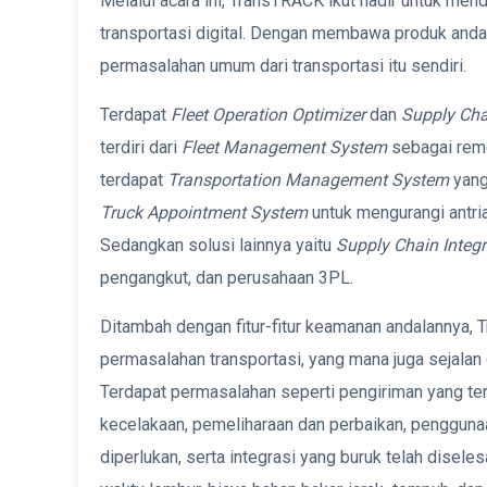
Melalui acara ini, TransTRACK ikut hadir untuk m
transportasi digital. Dengan membawa produk and
permasalahan umum dari transportasi itu sendiri.
Terdapat
Fleet Operation Optimizer
dan
Supply Cha
terdiri dari
Fleet Management System
sebagai remo
terdapat
Transportation Management System
yang
Truck Appointment System
untuk mengurangi antr
Sedangkan solusi lainnya yaitu
Supply Chain Integr
pengangkut, dan perusahaan 3PL.
Ditambah dengan fitur-fitur keamanan andalannya
permasalahan transportasi, yang mana juga sejalan
Terdapat permasalahan seperti pengiriman yang ter
kecelakaan, pemeliharaan dan perbaikan, pengguna
diperlukan, serta integrasi yang buruk telah dise