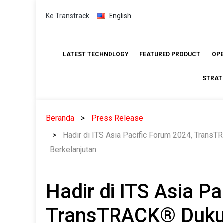
Skip
Ke Transtrack
English
to
content
LATEST TECHNOLOGY
FEATURED PRODUCT
OP
STRAT
Beranda
Press Release
Hadir di ITS Asia Pacific Forum 2024, Trans
Berkelanjutan
Hadir di ITS Asia P
TransTRACK® Duku