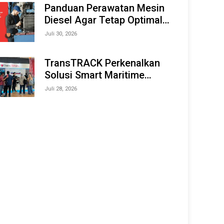
Offshore Expo (IMOX) 2026
Panduan Perawatan Mesin
Diesel Agar Tetap Optimal
dan Tahan Lama
Juli 30, 2026
TransTRACK Perkenalkan
Solusi Smart Maritime
Monitoring Berbasis AI dan
Juli 28, 2026
IoT di INAMARINE 2026