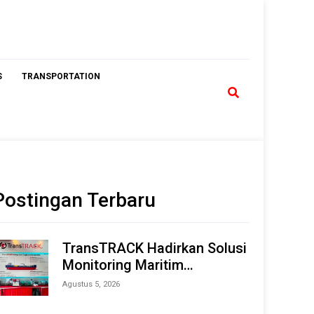
S
TRANSPORTATION
Postingan Terbaru
TransTRACK Hadirkan Solusi
Monitoring Maritim
Terintegrasi Berbasis AI &
Agustus 5, 2026
IoT di Indonesia Marine &