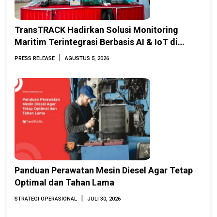
TransTRACK Hadirkan Solusi Monitoring
Maritim Terintegrasi Berbasis AI & IoT di
Indonesia Marine & Offshore Expo (IMOX)
|
PRESS RELEASE
AGUSTUS 5, 2026
2026
Panduan Perawatan Mesin Diesel Agar Tetap
Optimal dan Tahan Lama
|
STRATEGI OPERASIONAL
JULI 30, 2026