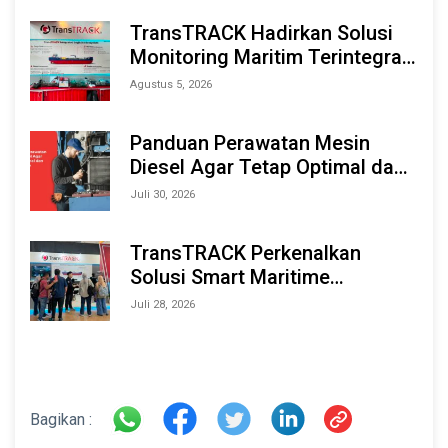
TransTRACK Hadirkan Solusi
Monitoring Maritim Terintegrasi
Berbasis AI & IoT di Indonesia
Agustus 5, 2026
Marine & Offshore Expo (IMOX)
2026
Panduan Perawatan Mesin
Diesel Agar Tetap Optimal dan
Tahan Lama
Juli 30, 2026
TransTRACK Perkenalkan
Solusi Smart Maritime
Monitoring Berbasis AI dan IoT
Juli 28, 2026
di INAMARINE 2026
Bagikan :