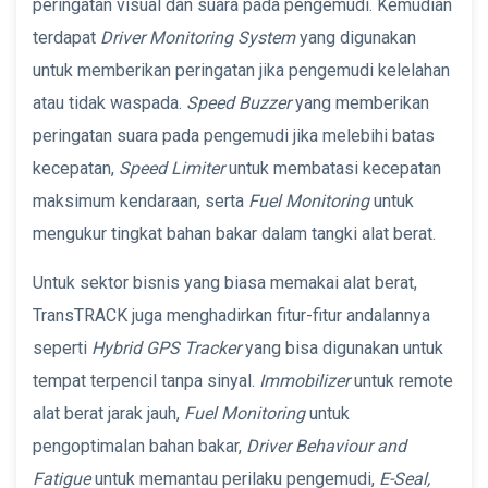
peringatan visual dan suara pada pengemudi. Kemudian
terdapat
Driver Monitoring System
yang digunakan
untuk memberikan peringatan jika pengemudi kelelahan
atau tidak waspada.
Speed Buzzer
yang memberikan
peringatan suara pada pengemudi jika melebihi batas
kecepatan,
Speed Limiter
untuk membatasi kecepatan
maksimum kendaraan, serta
Fuel Monitoring
untuk
mengukur tingkat bahan bakar dalam tangki alat berat.
Untuk sektor bisnis yang biasa memakai alat berat,
TransTRACK juga menghadirkan fitur-fitur andalannya
seperti
Hybrid GPS Tracker
yang bisa digunakan untuk
tempat terpencil tanpa sinyal.
Immobilizer
untuk remote
alat berat jarak jauh,
Fuel Monitoring
untuk
pengoptimalan bahan bakar,
Driver Behaviour and
Fatigue
untuk memantau perilaku pengemudi,
E-Seal,