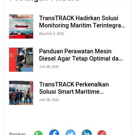
TransTRACK Hadirkan Solusi
Monitoring Maritim Terintegrasi
Berbasis AI & IoT di Indonesia
Agustus 5, 2026
Marine & Offshore Expo (IMOX)
2026
Panduan Perawatan Mesin
Diesel Agar Tetap Optimal dan
Tahan Lama
Juli 30, 2026
TransTRACK Perkenalkan
Solusi Smart Maritime
Monitoring Berbasis AI dan IoT
Juli 28, 2026
di INAMARINE 2026
Bagikan :