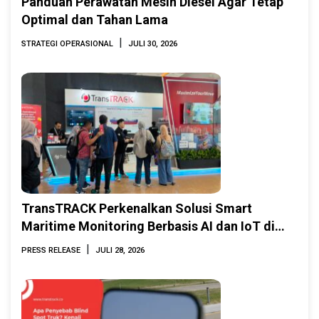
Panduan Perawatan Mesin Diesel Agar Tetap
Optimal dan Tahan Lama
|
STRATEGI OPERASIONAL
JULI 30, 2026
TransTRACK Perkenalkan Solusi Smart
Maritime Monitoring Berbasis AI dan IoT di
INAMARINE 2026
|
PRESS RELEASE
JULI 28, 2026