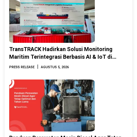
TransTRACK Hadirkan Solusi Monitoring
Maritim Terintegrasi Berbasis AI & IoT di
Indonesia Marine & Offshore Expo (IMOX)
|
PRESS RELEASE
AGUSTUS 5, 2026
2026