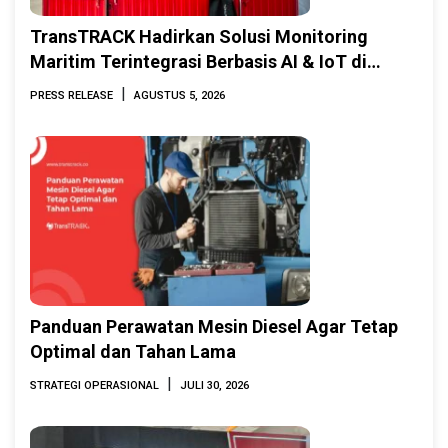
TransTRACK Hadirkan Solusi Monitoring
Maritim Terintegrasi Berbasis AI & IoT di
Indonesia Marine & Offshore Expo (IMOX)
|
PRESS RELEASE
AGUSTUS 5, 2026
2026
Panduan Perawatan Mesin Diesel Agar Tetap
Optimal dan Tahan Lama
|
STRATEGI OPERASIONAL
JULI 30, 2026