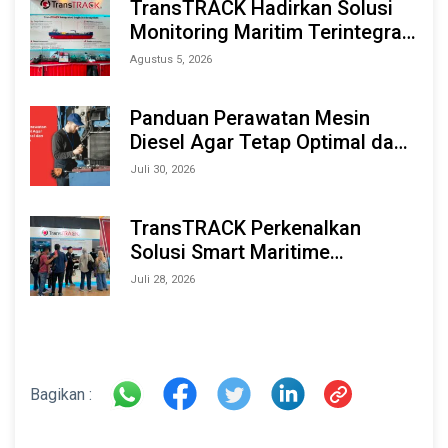
TransTRACK Hadirkan Solusi
Monitoring Maritim Terintegrasi
Berbasis AI & IoT di Indonesia
Agustus 5, 2026
Marine & Offshore Expo (IMOX)
2026
Panduan Perawatan Mesin
Diesel Agar Tetap Optimal dan
Tahan Lama
Juli 30, 2026
TransTRACK Perkenalkan
Solusi Smart Maritime
Monitoring Berbasis AI dan IoT
Juli 28, 2026
di INAMARINE 2026
Bagikan :