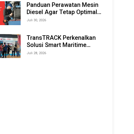
Offshore Expo (IMOX) 2026
Panduan Perawatan Mesin
Diesel Agar Tetap Optimal
dan Tahan Lama
Juli 30, 2026
TransTRACK Perkenalkan
Solusi Smart Maritime
Monitoring Berbasis AI dan
Juli 28, 2026
IoT di INAMARINE 2026