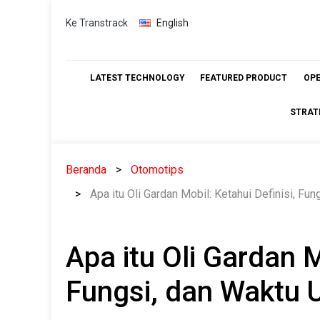
Skip
Ke Transtrack
English
to
content
LATEST TECHNOLOGY
FEATURED PRODUCT
OP
STRAT
Beranda
Otomotips
Apa itu Oli Gardan Mobil: Ketahui Definisi, F
Apa itu Oli Gardan M
Fungsi, dan Waktu 