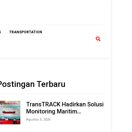
S
TRANSPORTATION
Postingan Terbaru
TransTRACK Hadirkan Solusi
Monitoring Maritim
Terintegrasi Berbasis AI &
Agustus 5, 2026
IoT di Indonesia Marine &