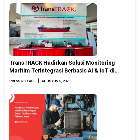
TransTRACK Hadirkan Solusi Monitoring
Maritim Terintegrasi Berbasis AI & IoT di
Indonesia Marine & Offshore Expo (IMOX)
|
PRESS RELEASE
AGUSTUS 5, 2026
2026