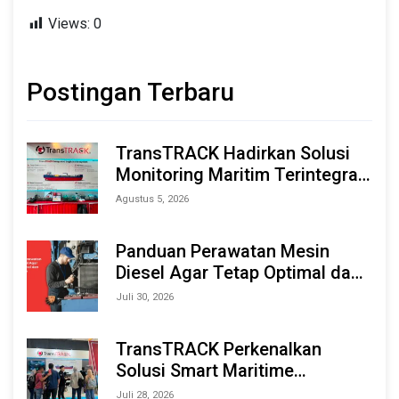
Views:
0
Postingan Terbaru
TransTRACK Hadirkan Solusi
Monitoring Maritim Terintegrasi
Berbasis AI & IoT di Indonesia
Agustus 5, 2026
Marine & Offshore Expo (IMOX)
2026
Panduan Perawatan Mesin
Diesel Agar Tetap Optimal dan
Tahan Lama
Juli 30, 2026
TransTRACK Perkenalkan
Solusi Smart Maritime
Monitoring Berbasis AI dan IoT
Juli 28, 2026