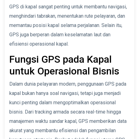
GPS di kapal sangat penting untuk membantu navigasi,
menghindari tabrakan, menentukan rute pelayaran, dan
memantau posisi kapal selama perjalanan. Selain itu,
GPS juga berperan dalam keselamatan laut dan
efisiensi operasional kapal.
Fungsi GPS pada Kapal
untuk Operasional Bisnis
Dalam dunia pelayaran modern, penggunaan GPS pada
kapal bukan hanya soal navigasi, tetapi juga menjadi
kunci penting dalam mengoptimalkan operasional
bisnis. Dari tracking armada secara real-time hingga
manajemen waktu sandar kapal, GPS memberikan data
akurat yang membantu efisiensi dan pengambilan