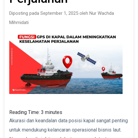
Diposting pada September 1, 2025 oleh Nur Wachda
Mihmidati
Reading Time:
3
minutes
Akurasi dan keandalan data posisi kapal sangat penting
untuk mendukung kelancaran operasional bisnis laut.