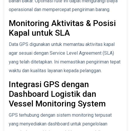
bahan bakar. Optimasi rute ini dapat mengurangi biaya
operasional dan mempercepat pengiriman barang.
Monitoring Aktivitas & Posisi
Kapal untuk SLA
Data GPS digunakan untuk memantau aktivitas kapal
agar sesuai dengan Service Level Agreement (SLA)
yang telah ditetapkan. Ini memastikan pengiriman tepat
waktu dan kualitas layanan kepada pelanggan.
Integrasi GPS dengan
Dashboard Logistik dan
Vessel Monitoring System
GPS terhubung dengan sistem monitoring terpusat
yang menyediakan dashboard untuk pengelolaan