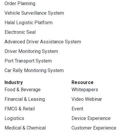
Order Planning
Vehicle Surveillance System
Halal Logistic Platform
Electronic Seal
Advanced Driver Assistance System
Driver Monitoring System
Port Transport System
Car Rally Monitoring System
Industry
Resource
Food & Beverage
Whitepapers
Financial & Leasing
Video Webinar
FMCG & Retail
Event
Logistics
Device Experience
Medical & Chemical
Customer Experience