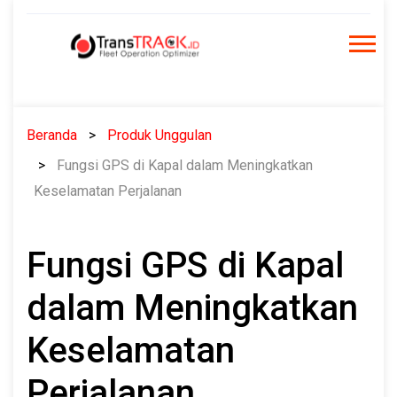
Skip
to
content
Beranda
Produk Unggulan
Fungsi GPS di Kapal dalam Meningkatkan
Keselamatan Perjalanan
Fungsi GPS di Kapal
dalam Meningkatkan
Keselamatan
Perjalanan