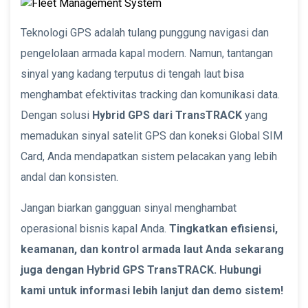
Teknologi GPS adalah tulang punggung navigasi dan
pengelolaan armada kapal modern. Namun, tantangan
sinyal yang kadang terputus di tengah laut bisa
menghambat efektivitas tracking dan komunikasi data.
Dengan solusi
Hybrid GPS dari TransTRACK
yang
memadukan sinyal satelit GPS dan koneksi Global SIM
Card, Anda mendapatkan sistem pelacakan yang lebih
andal dan konsisten.
Jangan biarkan gangguan sinyal menghambat
operasional bisnis kapal Anda.
Tingkatkan efisiensi,
keamanan, dan kontrol armada laut Anda sekarang
juga dengan Hybrid GPS TransTRACK. Hubungi
kami untuk informasi lebih lanjut dan demo sistem!