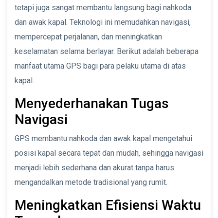
tetapi juga sangat membantu langsung bagi nahkoda
dan awak kapal. Teknologi ini memudahkan navigasi,
mempercepat perjalanan, dan meningkatkan
keselamatan selama berlayar. Berikut adalah beberapa
manfaat utama GPS bagi para pelaku utama di atas
kapal.
Menyederhanakan Tugas
Navigasi
GPS membantu nahkoda dan awak kapal mengetahui
posisi kapal secara tepat dan mudah, sehingga navigasi
menjadi lebih sederhana dan akurat tanpa harus
mengandalkan metode tradisional yang rumit.
Meningkatkan Efisiensi Waktu