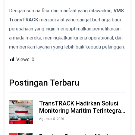
Dengan semua fitur dan manfaat yang ditawarkan,
VMS
TransTRACK
menjadi alat yang sangat berharga bagi
perusahaan yang ingin mengoptimalkan pemeliharaan
armada mereka, meningkatkan kinerja operasional, dan
memberikan layanan yang lebih baik kepada pelanggan.
Views:
0
Postingan Terbaru
TransTRACK Hadirkan Solusi
Monitoring Maritim Terintegrasi
Berbasis AI & IoT di Indonesia
Agustus 5, 2026
Marine & Offshore Expo (IMOX)
2026