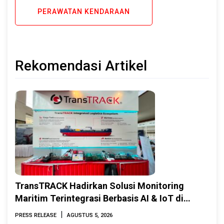
PERAWATAN KENDARAAN
Rekomendasi Artikel
TransTRACK Hadirkan Solusi Monitoring
Maritim Terintegrasi Berbasis AI & IoT di
Indonesia Marine & Offshore Expo (IMOX)
|
PRESS RELEASE
AGUSTUS 5, 2026
2026