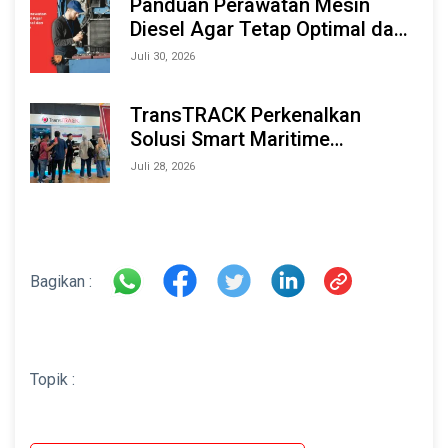
Panduan Perawatan Mesin
Diesel Agar Tetap Optimal dan
Tahan Lama
Juli 30, 2026
TransTRACK Perkenalkan
Solusi Smart Maritime
Monitoring Berbasis AI dan IoT
Juli 28, 2026
di INAMARINE 2026
Bagikan :
Topik :