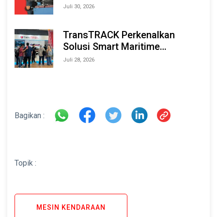
Tahan Lama
Juli 30, 2026
TransTRACK Perkenalkan
Solusi Smart Maritime
Monitoring Berbasis AI dan IoT
Juli 28, 2026
di INAMARINE 2026
Bagikan :
Topik :
MESIN KENDARAAN