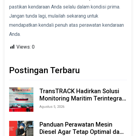
pastikan kendaraan Anda selalu dalam kondisi prima.
Jangan tunda lagi, mulailah sekarang untuk
mendapatkan kendali penuh atas perawatan kendaraan
Anda.
Views:
0
Postingan Terbaru
TransTRACK Hadirkan Solusi
Monitoring Maritim Terintegrasi
Berbasis AI & IoT di Indonesia
Agustus 5, 2026
Marine & Offshore Expo (IMOX)
2026
Panduan Perawatan Mesin
Diesel Agar Tetap Optimal dan