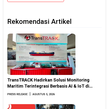
Rekomendasi Artikel
TransTRACK Hadirkan Solusi Monitoring
Maritim Terintegrasi Berbasis AI & IoT di
Indonesia Marine & Offshore Expo (IMOX)
|
PRESS RELEASE
AGUSTUS 5, 2026
2026