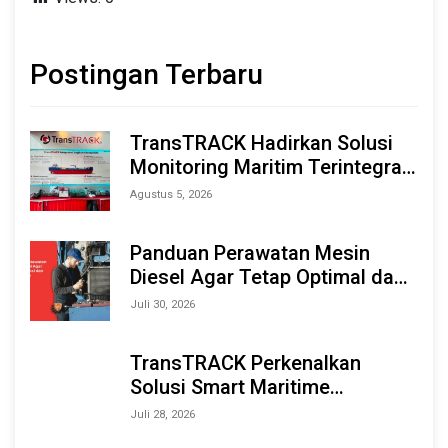
Postingan Terbaru
TransTRACK Hadirkan Solusi
Monitoring Maritim Terintegrasi
Berbasis AI & IoT di Indonesia
Agustus 5, 2026
Marine & Offshore Expo (IMOX)
2026
Panduan Perawatan Mesin
Diesel Agar Tetap Optimal dan
Tahan Lama
Juli 30, 2026
TransTRACK Perkenalkan
Solusi Smart Maritime
Monitoring Berbasis AI dan IoT
Juli 28, 2026
di INAMARINE 2026