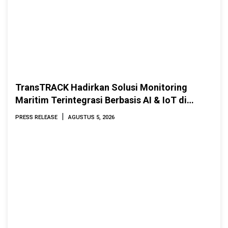
TransTRACK Hadirkan Solusi Monitoring
Maritim Terintegrasi Berbasis AI & IoT di
Indonesia Marine & Offshore Expo (IMOX)
|
PRESS RELEASE
AGUSTUS 5, 2026
2026