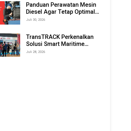
Offshore Expo (IMOX) 2026
Panduan Perawatan Mesin
Diesel Agar Tetap Optimal
dan Tahan Lama
Juli 30, 2026
TransTRACK Perkenalkan
Solusi Smart Maritime
Monitoring Berbasis AI dan
Juli 28, 2026
IoT di INAMARINE 2026