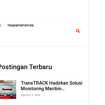
S
TRANSPORTATION
Postingan Terbaru
TransTRACK Hadirkan Solusi
Monitoring Maritim
Terintegrasi Berbasis AI &
Agustus 5, 2026
IoT di Indonesia Marine &