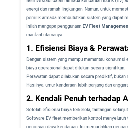
Berinvestasi dalam armada kendaraan listrik (EV) 
energi dan ramah lingkungan. Namun, untuk memasti
pemilik armada membutuhkan sistem yang dapat men
Inilah mengapa penggunaan
EV Fleet Managemen
manfaat utamanya:
1. Efisiensi Biaya & Perawa
Dengan sistem yang mampu memantau konsumsi energ
biaya operasional dapat ditekan secara signifikan.
Perawatan dapat dilakukan secara prediktif, bukan r
Hasilnya: umur kendaraan lebih panjang dan anggara
2. Kendali Penuh terhadap
Setelah efisiensi biaya terkelola, tantangan selanju
Software EV fleet memberikan kontrol menyeluruh t
pengisian daya kendaraan. Ini memudahkan pengam