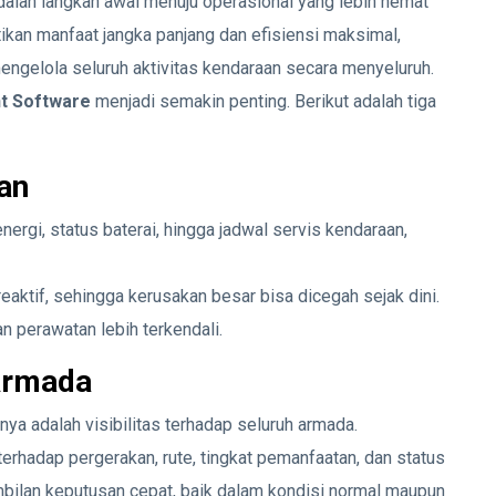
adalah langkah awal menuju operasional yang lebih hemat
kan manfaat jangka panjang dan efisiensi maksimal,
gelola seluruh aktivitas kendaraan secara menyeluruh.
t Software
menjadi semakin penting. Berikut adalah tiga
tan
i, status baterai, hingga jadwal servis kendaraan,
eaktif, sehingga kerusakan besar bisa dicegah sejak dini.
n perawatan lebih terkendali.
 Armada
tnya adalah visibilitas terhadap seluruh armada.
erhadap pergerakan, rute, tingkat pemanfaatan, dan status
bilan keputusan cepat, baik dalam kondisi normal maupun