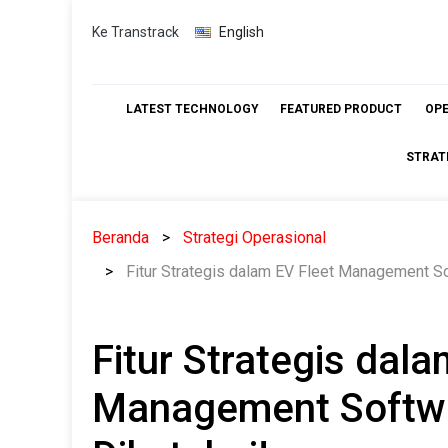
Skip
Ke Transtrack
English
to
content
LATEST TECHNOLOGY
FEATURED PRODUCT
OP
STRAT
Beranda
Strategi Operasional
Fitur Strategis dalam EV Fleet Management So
Fitur Strategis dala
Management Softwa