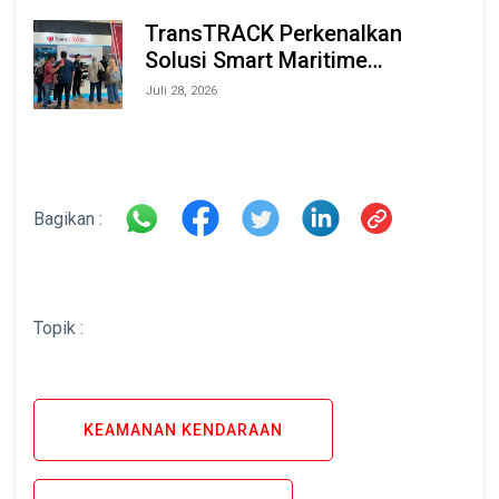
TransTRACK Perkenalkan
Solusi Smart Maritime
Monitoring Berbasis AI dan IoT
Juli 28, 2026
di INAMARINE 2026
Bagikan :
Topik :
KEAMANAN KENDARAAN