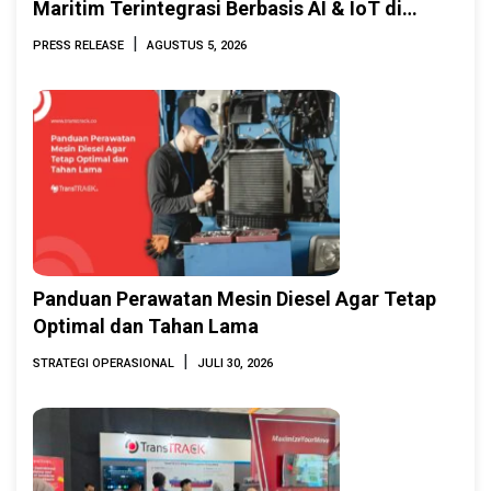
Maritim Terintegrasi Berbasis AI & IoT di
Indonesia Marine & Offshore Expo (IMOX)
|
PRESS RELEASE
AGUSTUS 5, 2026
2026
Panduan Perawatan Mesin Diesel Agar Tetap
Optimal dan Tahan Lama
|
STRATEGI OPERASIONAL
JULI 30, 2026