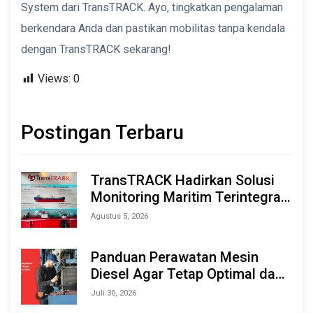
System dari TransTRACK. Ayo, tingkatkan pengalaman
berkendara Anda dan pastikan mobilitas tanpa kendala
dengan TransTRACK sekarang!
Views:
0
Postingan Terbaru
TransTRACK Hadirkan Solusi
Monitoring Maritim Terintegrasi
Berbasis AI & IoT di Indonesia
Agustus 5, 2026
Marine & Offshore Expo (IMOX)
2026
Panduan Perawatan Mesin
Diesel Agar Tetap Optimal dan
Tahan Lama
Juli 30, 2026