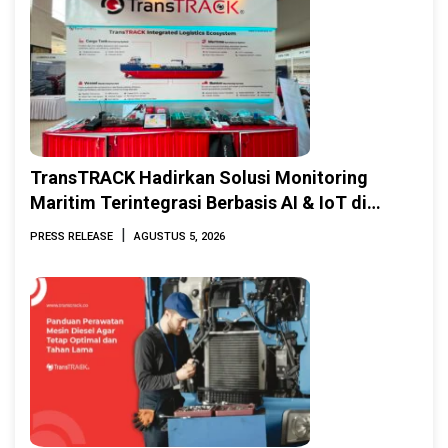
TransTRACK Hadirkan Solusi Monitoring
Maritim Terintegrasi Berbasis AI & IoT di
Indonesia Marine & Offshore Expo (IMOX)
|
PRESS RELEASE
AGUSTUS 5, 2026
2026