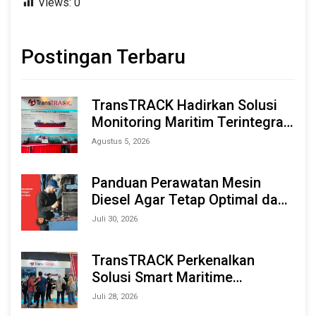
Views:
0
Postingan Terbaru
TransTRACK Hadirkan Solusi
Monitoring Maritim Terintegrasi
Berbasis AI & IoT di Indonesia
Agustus 5, 2026
Marine & Offshore Expo (IMOX)
2026
Panduan Perawatan Mesin
Diesel Agar Tetap Optimal dan
Tahan Lama
Juli 30, 2026
TransTRACK Perkenalkan
Solusi Smart Maritime
Monitoring Berbasis AI dan IoT
Juli 28, 2026
di INAMARINE 2026