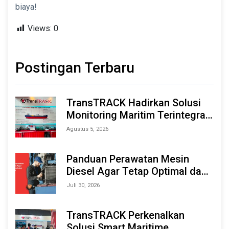
biaya!
Views:
0
Postingan Terbaru
TransTRACK Hadirkan Solusi
Monitoring Maritim Terintegrasi
Berbasis AI & IoT di Indonesia
Agustus 5, 2026
Marine & Offshore Expo (IMOX)
2026
Panduan Perawatan Mesin
Diesel Agar Tetap Optimal dan
Tahan Lama
Juli 30, 2026
TransTRACK Perkenalkan
Solusi Smart Maritime