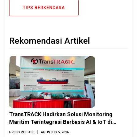
TIPS BERKENDARA
Rekomendasi Artikel
TransTRACK Hadirkan Solusi Monitoring
Maritim Terintegrasi Berbasis AI & IoT di
Indonesia Marine & Offshore Expo (IMOX)
|
PRESS RELEASE
AGUSTUS 5, 2026