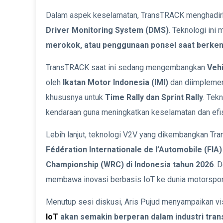
Dalam aspek keselamatan, TransTRACK menghadir
Driver Monitoring System (DMS)
. Teknologi ini
merokok, atau penggunaan ponsel saat berke
TransTRACK saat ini sedang mengembangkan
Veh
oleh
Ikatan Motor Indonesia (IMI)
dan diimplemen
khususnya untuk
Time Rally dan Sprint Rally
. Tek
kendaraan guna meningkatkan keselamatan dan efis
Lebih lanjut, teknologi V2V yang dikembangkan Tr
Fédération Internationale de l’Automobile (FIA)
Championship (WRC) di Indonesia tahun 2026
. 
membawa inovasi berbasis IoT ke dunia motorsport 
Menutup sesi diskusi, Aris Pujud menyampaikan vi
IoT
akan semakin berperan dalam industri tran