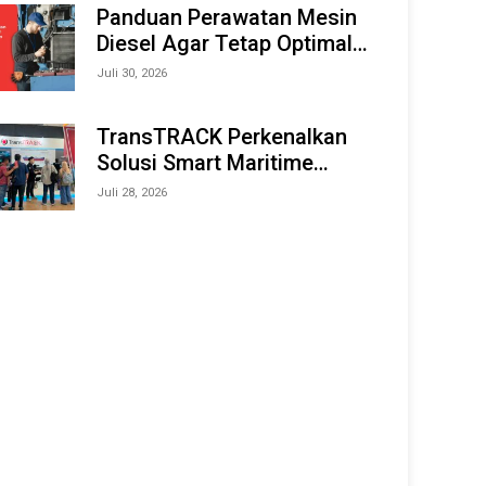
Offshore Expo (IMOX) 2026
Panduan Perawatan Mesin
Diesel Agar Tetap Optimal
dan Tahan Lama
Juli 30, 2026
TransTRACK Perkenalkan
Solusi Smart Maritime
Monitoring Berbasis AI dan
Juli 28, 2026
IoT di INAMARINE 2026