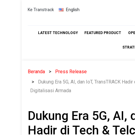
Skip
Ke Transtrack
English
to
content
LATEST TECHNOLOGY
FEATURED PRODUCT
OP
STRAT
Beranda
Press Release
Dukung Era 5G, AI, dan IoT, TransTRACK Hadir
Digitalisasi Armada
Dukung Era 5G, AI,
Hadir di Tech & Te