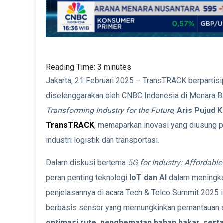
Reading Time:
3
minutes
Jakarta, 21 Februari 2025 – TransTRACK berpartis
diselenggarakan oleh CNBC Indonesia di Menara B
Transforming Industry for the Future
,
Aris Pujud 
TransTRACK
, memaparkan inovasi yang diusung 
industri logistik dan transportasi.
Dalam diskusi bertema
5G for Industry: Affordabl
peran penting teknologi
IoT dan AI
dalam meningkat
penjelasannya di acara Tech & Telco Summit 2025
berbasis sensor yang memungkinkan pemantauan a
optimasi rute, penghematan bahan bakar, ser