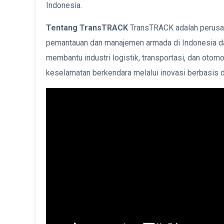
Indonesia.
Tentang TransTRACK
TransTRACK adalah perusah
pemantauan dan manajemen armada di Indonesia da
membantu industri logistik, transportasi, dan otom
keselamatan berkendara melalui inovasi berbasis d