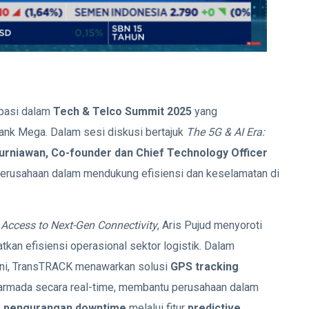
ipasi dalam
Tech & Telco Summit 2025
yang
ank Mega. Dalam sesi diskusi bertajuk
The 5G & AI Era:
Kurniawan, Co-founder dan Chief Technology Officer
perusahaan dalam mendukung efisiensi dan keselamatan di
e Access to Next-Gen Connectivity
, Aris Pujud menyoroti
kan efisiensi operasional sektor logistik. Dalam
 ini, TransTRACK menawarkan solusi
GPS tracking
rmada secara real-time, membantu perusahaan dalam
ta pengurangan downtime
melalui fitur
predictive