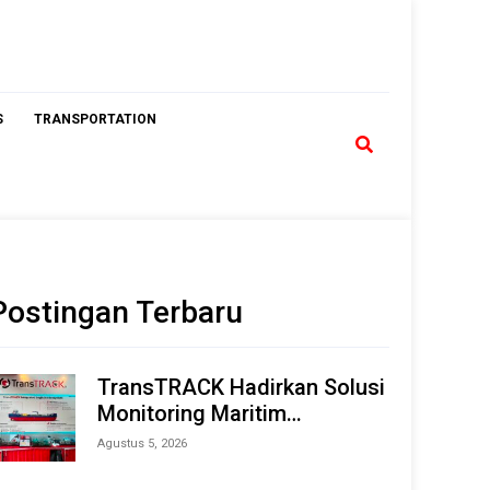
S
TRANSPORTATION
Postingan Terbaru
TransTRACK Hadirkan Solusi
Monitoring Maritim
Terintegrasi Berbasis AI &
Agustus 5, 2026
IoT di Indonesia Marine &