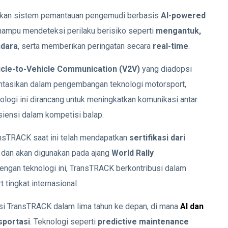
kan sistem pemantauan pengemudi berbasis
AI-powered
 mampu mendeteksi perilaku berisiko seperti
mengantuk,
ndara
, serta memberikan peringatan secara
real-time
.
icle-to-Vehicle Communication (V2V)
yang diadopsi
tasikan dalam pengembangan teknologi motorsport,
nologi ini dirancang untuk meningkatkan komunikasi antar
iensi dalam kompetisi balap.
ansTRACK saat ini telah mendapatkan
sertifikasi dari
dan akan digunakan pada ajang
World Rally
Dengan teknologi ini, TransTRACK berkontribusi dalam
tingkat internasional.
si TransTRACK dalam lima tahun ke depan, di mana
AI dan
sportasi
. Teknologi seperti
predictive maintenance