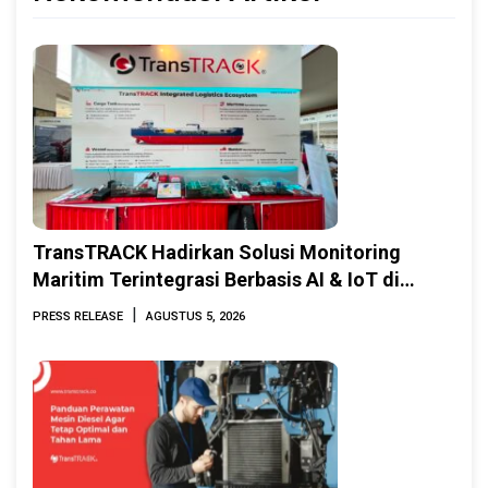
TransTRACK Hadirkan Solusi Monitoring
Maritim Terintegrasi Berbasis AI & IoT di
Indonesia Marine & Offshore Expo (IMOX)
|
PRESS RELEASE
AGUSTUS 5, 2026
2026