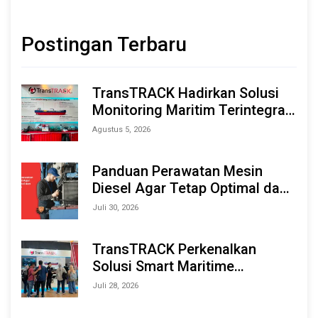
Postingan Terbaru
TransTRACK Hadirkan Solusi
Monitoring Maritim Terintegrasi
Berbasis AI & IoT di Indonesia
Agustus 5, 2026
Marine & Offshore Expo (IMOX)
2026
Panduan Perawatan Mesin
Diesel Agar Tetap Optimal dan
Tahan Lama
Juli 30, 2026
TransTRACK Perkenalkan
Solusi Smart Maritime
Monitoring Berbasis AI dan IoT
Juli 28, 2026
di INAMARINE 2026