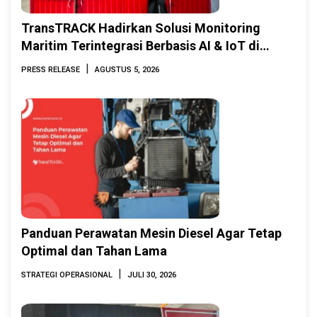
TransTRACK Hadirkan Solusi Monitoring
Maritim Terintegrasi Berbasis AI & IoT di
Indonesia Marine & Offshore Expo (IMOX)
|
PRESS RELEASE
AGUSTUS 5, 2026
2026
Panduan Perawatan Mesin Diesel Agar Tetap
Optimal dan Tahan Lama
|
STRATEGI OPERASIONAL
JULI 30, 2026