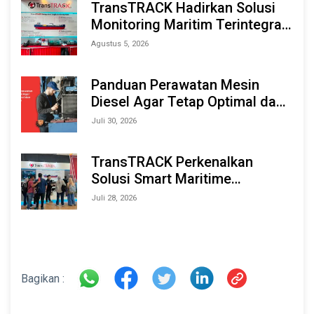
TransTRACK Hadirkan Solusi
Monitoring Maritim Terintegrasi
Berbasis AI & IoT di Indonesia
Agustus 5, 2026
Marine & Offshore Expo (IMOX)
2026
Panduan Perawatan Mesin
Diesel Agar Tetap Optimal dan
Tahan Lama
Juli 30, 2026
TransTRACK Perkenalkan
Solusi Smart Maritime
Monitoring Berbasis AI dan IoT
Juli 28, 2026
di INAMARINE 2026
Bagikan :