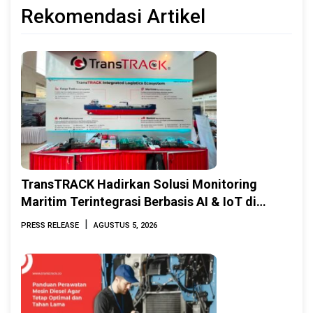
Rekomendasi Artikel
TransTRACK Hadirkan Solusi Monitoring
Maritim Terintegrasi Berbasis AI & IoT di
Indonesia Marine & Offshore Expo (IMOX)
|
PRESS RELEASE
AGUSTUS 5, 2026
2026