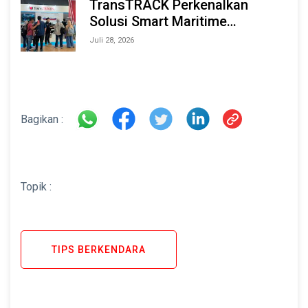
TransTRACK Perkenalkan
Solusi Smart Maritime
Monitoring Berbasis AI dan IoT
Juli 28, 2026
di INAMARINE 2026
Bagikan :
Topik :
TIPS BERKENDARA