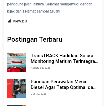
pengguna jalan lainnya. Selamat mengemudi dengan
bijak dan selamat sampai tujuan!
Views:
0
Postingan Terbaru
TransTRACK Hadirkan Solusi
Monitoring Maritim Terintegrasi
Berbasis AI & IoT di Indonesia
Agustus 5, 2026
Marine & Offshore Expo (IMOX)
2026
Panduan Perawatan Mesin
Diesel Agar Tetap Optimal dan
Tahan Lama
Juli 30, 2026