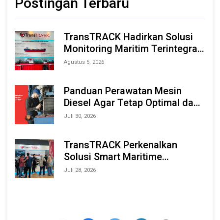
Postingan Terbaru
TransTRACK Hadirkan Solusi
Monitoring Maritim Terintegrasi
Berbasis AI & IoT di Indonesia
Agustus 5, 2026
Marine & Offshore Expo (IMOX)
2026
Panduan Perawatan Mesin
Diesel Agar Tetap Optimal dan
Tahan Lama
Juli 30, 2026
TransTRACK Perkenalkan
Solusi Smart Maritime
Monitoring Berbasis AI dan IoT
Juli 28, 2026
di INAMARINE 2026