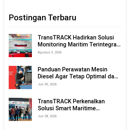
Postingan Terbaru
TransTRACK Hadirkan Solusi
Monitoring Maritim Terintegrasi
Berbasis AI & IoT di Indonesia
Agustus 5, 2026
Marine & Offshore Expo (IMOX)
2026
Panduan Perawatan Mesin
Diesel Agar Tetap Optimal dan
Tahan Lama
Juli 30, 2026
TransTRACK Perkenalkan
Solusi Smart Maritime
Monitoring Berbasis AI dan IoT
Juli 28, 2026
di INAMARINE 2026