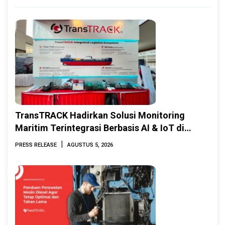
TransTRACK Hadirkan Solusi Monitoring
Maritim Terintegrasi Berbasis AI & IoT di
Indonesia Marine & Offshore Expo (IMOX)
|
PRESS RELEASE
AGUSTUS 5, 2026
2026