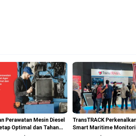
n Perawatan Mesin Diesel
TransTRACK Perkenalkan
etap Optimal dan Tahan
Smart Maritime Monitor
Berbasis AI dan IoT di 