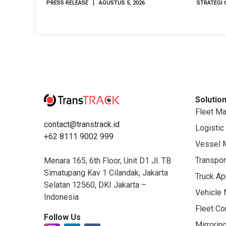
|
PRESS RELEASE
AGUSTUS 5, 2026
STRATEGI 
Marine & Offshore Expo (IMOX)
2026
Solutio
Fleet M
contact@transtrack.id
Logistic
+62 8111 9002 999
Vessel 
Transpo
Menara 165, 6th Floor, Unit D1 Jl. TB
Simatupang Kav 1 Cilandak, Jakarta
Truck A
Selatan 12560, DKI Jakarta –
Vehicle
Indonesia
Fleet C
Follow Us
Mirrorin