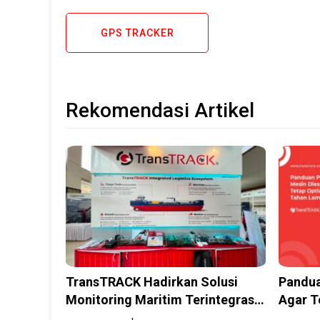
GPS TRACKER
Rekomendasi Artikel
TransTRACK Hadirkan Solusi
Pandua
Monitoring Maritim Terintegrasi
Agar T
Berbasis AI & IoT di Indonesia
Lama