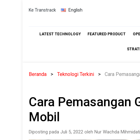
Skip
Ke Transtrack
English
to
content
LATEST TECHNOLOGY
FEATURED PRODUCT
OP
STRAT
Beranda
Teknologi Terkini
Cara Pemasanga
Cara Pemasangan G
Mobil
Diposting pada Juli 5, 2022 oleh Nur Wachda Mihmidat