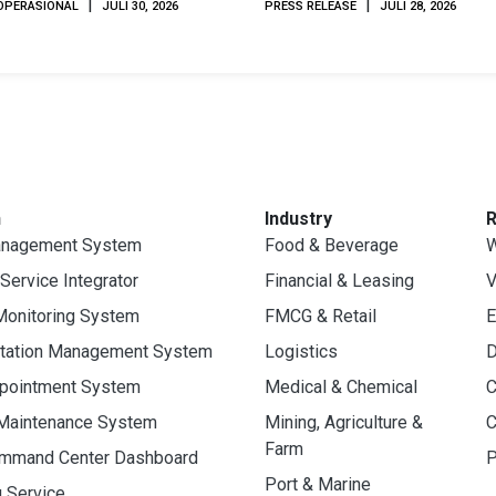
|
|
OPERASIONAL
JULI 30, 2026
PRESS RELEASE
JULI 28, 2026
2026
n
Industry
anagement System
Food & Beverage
W
 Service Integrator
Financial & Leasing
V
Monitoring System
FMCG & Retail
E
rtation Management System
Logistics
D
ppointment System
Medical & Chemical
C
 Maintenance System
Mining, Agriculture &
C
Farm
ommand Center Dashboard
P
Port & Marine
g Service