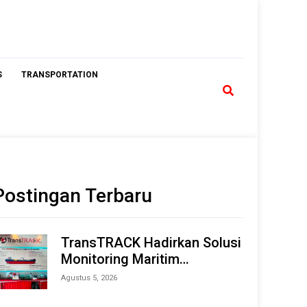
S
TRANSPORTATION
Postingan Terbaru
TransTRACK Hadirkan Solusi
Monitoring Maritim
Terintegrasi Berbasis AI &
Agustus 5, 2026
IoT di Indonesia Marine &