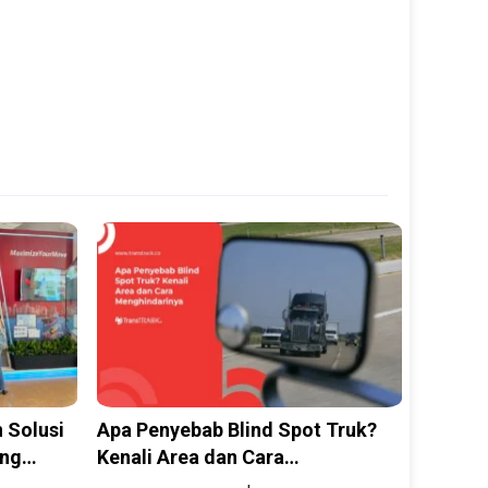
 Solusi
Apa Penyebab Blind Spot Truk?
ing
Kenali Area dan Cara
INAMARINE
Menghindarinya