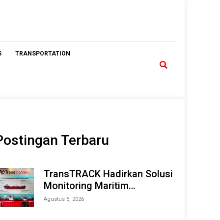
S
TRANSPORTATION
Postingan Terbaru
TransTRACK Hadirkan Solusi
Monitoring Maritim
Terintegrasi Berbasis AI &
Agustus 5, 2026
IoT di Indonesia Marine &