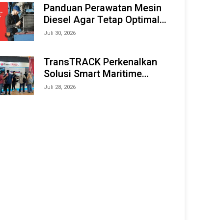
Offshore Expo (IMOX) 2026
Panduan Perawatan Mesin
Diesel Agar Tetap Optimal
dan Tahan Lama
Juli 30, 2026
TransTRACK Perkenalkan
Solusi Smart Maritime
Monitoring Berbasis AI dan
Juli 28, 2026
IoT di INAMARINE 2026