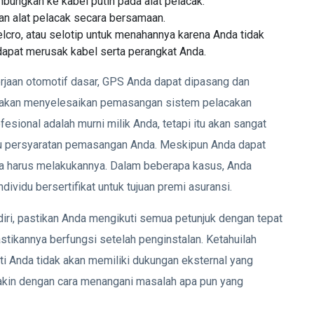
ungkan ke kabel putih pada alat pelacak.
an alat pelacak secara bersamaan.
lcro, atau selotip untuk menahannya karena Anda tidak
i dapat merusak kabel serta perangkat Anda.
rjaan otomotif dasar, GPS Anda dapat dipasang dan
h akan menyelesaikan pemasangan sistem pelacakan
sional adalah murni milik Anda, tetapi itu akan sangat
atau persyaratan pemasangan Anda. Meskipun Anda dapat
da harus melakukannya. Dalam beberapa kasus, Anda
vidu bersertifikat untuk tujuan premi asuransi.
iri, pastikan Anda mengikuti semua petunjuk dengan tepat
stikannya berfungsi setelah penginstalan. Ketahuilah
 Anda tidak akan memiliki dukungan eksternal yang
a yakin dengan cara menangani masalah apa pun yang