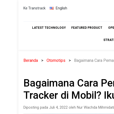
Skip
Ke Transtrack
English
to
content
LATEST TECHNOLOGY
FEATURED PRODUCT
OP
STRAT
Beranda
Otomotips
Bagaimana Cara Pemasa
Bagaimana Cara P
Tracker di Mobil? Ik
Diposting pada Juli 4, 2022 oleh Nur Wachda Mihmidat