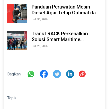
2026
Panduan Perawatan Mesin
Diesel Agar Tetap Optimal dan
Tahan Lama
Juli 30, 2026
TransTRACK Perkenalkan
Solusi Smart Maritime
Monitoring Berbasis AI dan IoT
Juli 28, 2026
di INAMARINE 2026
Bagikan :
Topik :