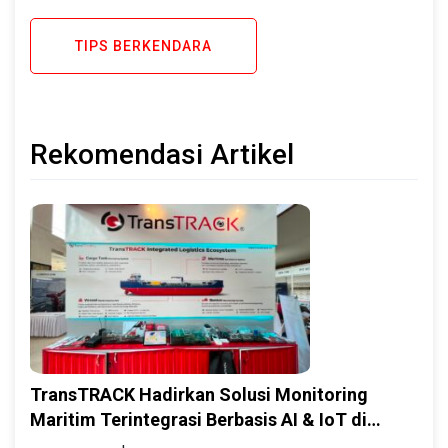
TIPS BERKENDARA
Rekomendasi Artikel
TransTRACK Hadirkan Solusi Monitoring
Maritim Terintegrasi Berbasis AI & IoT di
Indonesia Marine & Offshore Expo (IMOX)