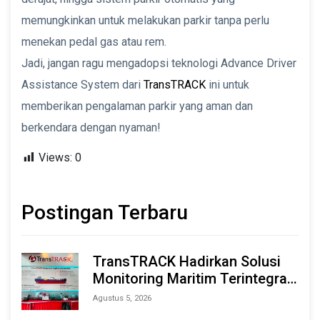
memungkinkan untuk melakukan parkir tanpa perlu
menekan pedal gas atau rem.
Jadi, jangan ragu mengadopsi teknologi Advance Driver
Assistance System dari
TransTRACK
ini untuk
memberikan pengalaman parkir yang aman dan
berkendara dengan nyaman!
Views:
0
Postingan Terbaru
TransTRACK Hadirkan Solusi
Monitoring Maritim Terintegrasi
Berbasis AI & IoT di Indonesia
Agustus 5, 2026
Marine & Offshore Expo (IMOX)