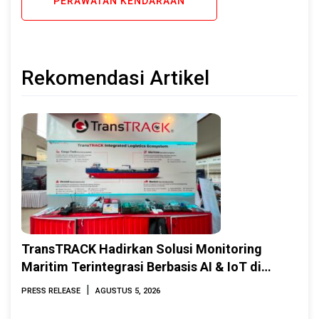
PERAWATAN KENDARAAN
Rekomendasi Artikel
TransTRACK Hadirkan Solusi Monitoring
Maritim Terintegrasi Berbasis AI & IoT di
Indonesia Marine & Offshore Expo (IMOX)
|
PRESS RELEASE
AGUSTUS 5, 2026
2026