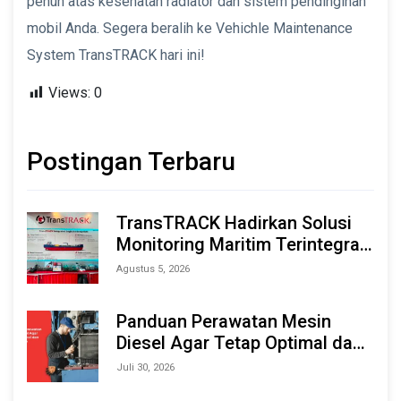
penuh atas kesehatan radiator dan sistem pendinginan
mobil Anda. Segera beralih ke Vehichle Maintenance
System TransTRACK hari ini!
Views:
0
Postingan Terbaru
TransTRACK Hadirkan Solusi
Monitoring Maritim Terintegrasi
Berbasis AI & IoT di Indonesia
Agustus 5, 2026
Marine & Offshore Expo (IMOX)
2026
Panduan Perawatan Mesin
Diesel Agar Tetap Optimal dan
Tahan Lama
Juli 30, 2026