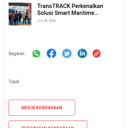
TransTRACK Perkenalkan
Solusi Smart Maritime
Monitoring Berbasis AI dan IoT
Juli 28, 2026
di INAMARINE 2026
Bagikan :
Topik :
MESIN KENDARAAN