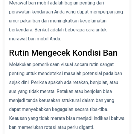
Merawat ban mobil adalah bagian penting dari
perawatan kendaraan Anda yang dapat memperpanjang
umur pakai ban dan meningkatkan keselamatan
berkendara. Berikut adalah beberapa cara untuk
merawat ban mobil Anda:
Rutin Mengecek Kondisi Ban
Melakukan pemeriksaan visual secara rutin sangat
penting untuk mendeteksi masalah potensial pada ban
sejak dini. Periksa apakah ada retakan, benjolan, atau
aus yang tidak merata. Retakan atau benjolan bisa
menjadi tanda kerusakan struktural dalam ban yang
dapat menyebabkan kegagalan secara tiba-tiba.
Keausan yang tidak merata bisa menjadi indikasi bahwa
ban memerlukan rotasi atau perlu diganti.