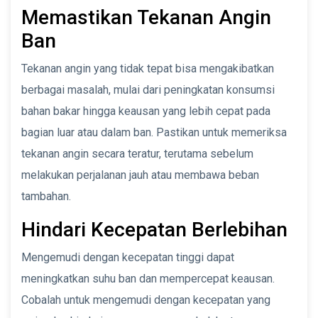
Memastikan Tekanan Angin
Ban
Tekanan angin yang tidak tepat bisa mengakibatkan
berbagai masalah, mulai dari peningkatan konsumsi
bahan bakar hingga keausan yang lebih cepat pada
bagian luar atau dalam ban. Pastikan untuk memeriksa
tekanan angin secara teratur, terutama sebelum
melakukan perjalanan jauh atau membawa beban
tambahan.
Hindari Kecepatan Berlebihan
Mengemudi dengan kecepatan tinggi dapat
meningkatkan suhu ban dan mempercepat keausan.
Cobalah untuk mengemudi dengan kecepatan yang