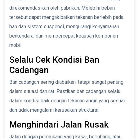
direkomendasikan oleh pabrikan. Melebihi beban
tersebut dapat mengakibatkan tekanan berlebih pada
ban dan sistem suspensi, mengurangi kenyamanan
berkendara, dan mempercepat keausan komponen
mobil.
Selalu Cek Kondisi Ban
Cadangan
Ban cadangan sering diabaikan, tetapi sangat penting
dalam situasi darurat. Pastikan ban cadangan selalu
dalam kondisi baik dengan tekanan angin yang sesuai
dan tidak mengalami kerusakan struktural.
Menghindari Jalan Rusak
Jalan dengan permukaan yang kasar, berlubang, atau