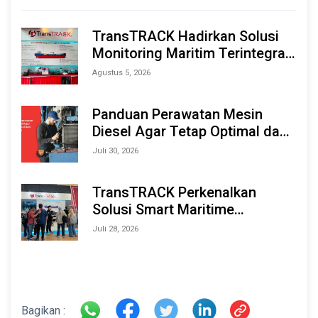
TransTRACK Hadirkan Solusi
Monitoring Maritim Terintegrasi
Berbasis AI & IoT di Indonesia
Agustus 5, 2026
Marine & Offshore Expo (IMOX)
2026
Panduan Perawatan Mesin
Diesel Agar Tetap Optimal dan
Tahan Lama
Juli 30, 2026
TransTRACK Perkenalkan
Solusi Smart Maritime
Monitoring Berbasis AI dan IoT
Juli 28, 2026
di INAMARINE 2026
Bagikan :