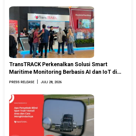
TransTRACK Perkenalkan Solusi Smart
Maritime Monitoring Berbasis AI dan IoT di
INAMARINE 2026
|
PRESS RELEASE
JULI 28, 2026