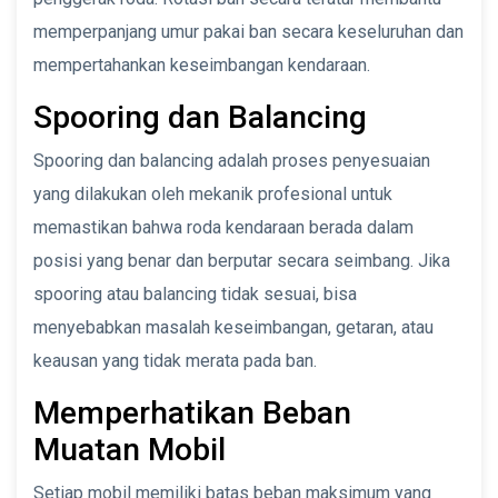
memperpanjang umur pakai ban secara keseluruhan dan
mempertahankan keseimbangan kendaraan.
Spooring dan Balancing
Spooring dan balancing adalah proses penyesuaian
yang dilakukan oleh mekanik profesional untuk
memastikan bahwa roda kendaraan berada dalam
posisi yang benar dan berputar secara seimbang. Jika
spooring atau balancing tidak sesuai, bisa
menyebabkan masalah keseimbangan, getaran, atau
keausan yang tidak merata pada ban.
Memperhatikan Beban
Muatan Mobil
Setiap mobil memiliki batas beban maksimum yang