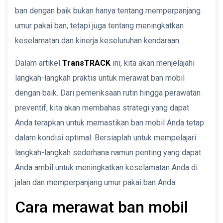
ban dengan baik bukan hanya tentang memperpanjang
umur pakai ban, tetapi juga tentang meningkatkan
keselamatan dan kinerja keseluruhan kendaraan.
Dalam artikel
TransTRACK
ini, kita akan menjelajahi
langkah-langkah praktis untuk merawat ban mobil
dengan baik. Dari pemeriksaan rutin hingga perawatan
preventif, kita akan membahas strategi yang dapat
Anda terapkan untuk memastikan ban mobil Anda tetap
dalam kondisi optimal. Bersiaplah untuk mempelajari
langkah-langkah sederhana namun penting yang dapat
Anda ambil untuk meningkatkan keselamatan Anda di
jalan dan memperpanjang umur pakai ban Anda.
Cara merawat ban mobil