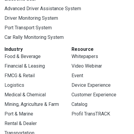
Advanced Driver Assistance System
Driver Monitoring System
Port Transport System
Car Rally Monitoring System
Industry
Resource
Food & Beverage
Whitepapers
Financial & Leasing
Video Webinar
FMCG & Retail
Event
Logistics
Device Experience
Medical & Chemical
Customer Experience
Mining, Agriculture & Farm
Catalog
Port & Marine
Profil TransTRACK
Rental & Dealer
Transportation