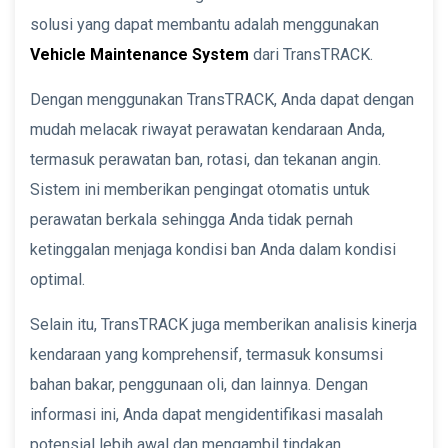
solusi yang dapat membantu adalah menggunakan
Vehicle Maintenance System
dari TransTRACK.
Dengan menggunakan TransTRACK, Anda dapat dengan
mudah melacak riwayat perawatan kendaraan Anda,
termasuk perawatan ban, rotasi, dan tekanan angin.
Sistem ini memberikan pengingat otomatis untuk
perawatan berkala sehingga Anda tidak pernah
ketinggalan menjaga kondisi ban Anda dalam kondisi
optimal.
Selain itu, TransTRACK juga memberikan analisis kinerja
kendaraan yang komprehensif, termasuk konsumsi
bahan bakar, penggunaan oli, dan lainnya. Dengan
informasi ini, Anda dapat mengidentifikasi masalah
potensial lebih awal dan mengambil tindakan